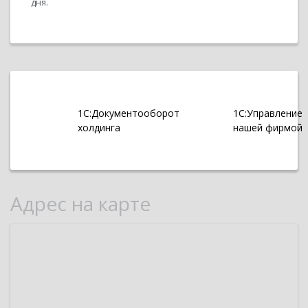
дня.
1С:Документооборот
1С:Управление
холдинга
нашей фирмой
Адрес на карте