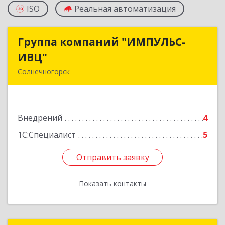
ISO
Реальная автоматизация
Группа компаний "ИМПУЛЬС-
Группа компаний "ИМПУЛЬС-
ИВЦ"
ИВЦ"
Солнечногорск
141508, Московская обл, Солнечногорский р-н,
Солнечногорск г, Рекинцо мкр, дом № 2А
Внедрений
4
Подробнее
1С:Специалист
5
Отправить заявку
Отправить заявку
Показать контакты
Назад