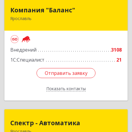
Компания "Баланс"
Компания "Баланс"
Ярославль
150014, Ярославская обл, Ярославль г, Свободы
ул, дом № 87А
Подробнее
Внедрений
3108
1С:Специалист
21
Отправить заявку
Отправить заявку
Показать контакты
Назад
Спектр - Автоматика
Спектр - Автоматика
Ярославль