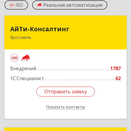
ISO
Реальная автоматизация
АйТи-Консалтинг
АйТи-Консалтинг
Ярославль
150007, Ярославская обл, Ярославль г, Урочская
ул, дом № 19, пом.28
Подробнее
Внедрений
1787
1С:Специалист
62
Отправить заявку
Отправить заявку
Показать контакты
Назад