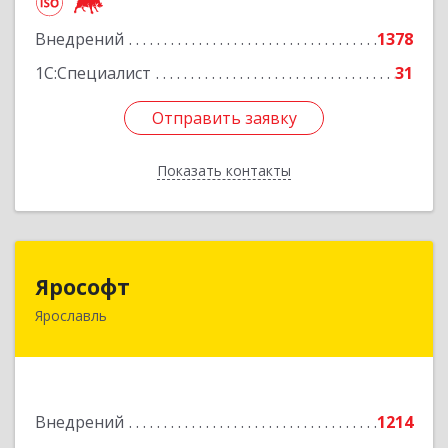
Подробнее
Внедрений
1378
1С:Специалист
31
Отправить заявку
Отправить заявку
Показать контакты
Назад
Ярософт
Ярософт
Ярославль
150040, Ярославская обл, Ярославль г, Октября
пр, дом № 56, оф.405
Подробнее
Внедрений
1214