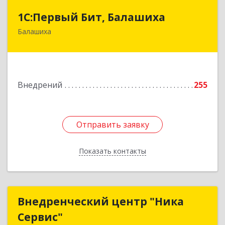
1С:Первый Бит, Балашиха
1С:Первый Бит, Балашиха
Балашиха
143909, Московская обл, Балашиха г, Звездная
ул, дом № 7Б, пом.337
Подробнее
Внедрений
255
Отправить заявку
Отправить заявку
Показать контакты
Назад
Внедренческий центр "Ника
Внедренческий центр "Ника
Сервис"
Сервис"