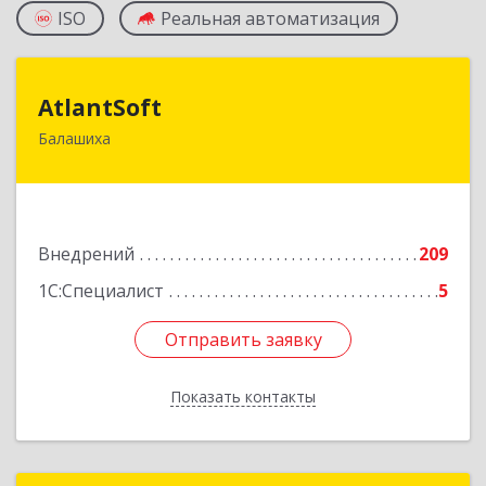
ISO
Реальная автоматизация
AtlantSoft
AtlantSoft
Балашиха
143900, Московская обл, Балашиха г, Звездная
ул, дом № 7, корпус 1, оф.609
Подробнее
Внедрений
209
1С:Специалист
5
Отправить заявку
Отправить заявку
Показать контакты
Назад