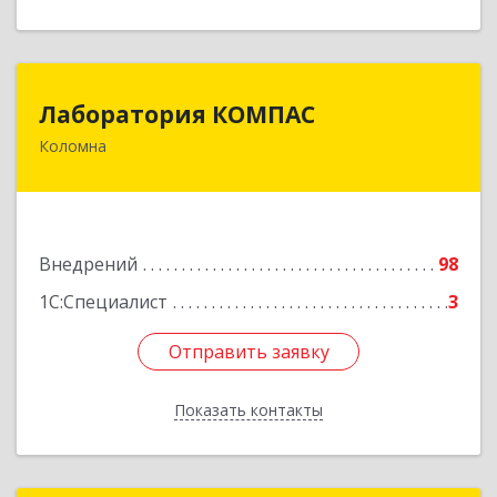
Лаборатория КОМПАС
Лаборатория КОМПАС
Коломна
140415, Московская обл, Коломна г, Л.Толстого
ул, дом № 2
Подробнее
Внедрений
98
1С:Специалист
3
Отправить заявку
Отправить заявку
Показать контакты
Назад