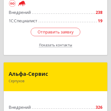
Подробнее
Внедрений
238
1С:Специалист
19
Отправить заявку
Отправить заявку
Показать контакты
Назад
Альфа-Сервис
Альфа-Сервис
Серпухов
142200, Московская обл, Серпухов г,
Красноармейская ул, дом № 35/60
Подробнее
Внедрений
326