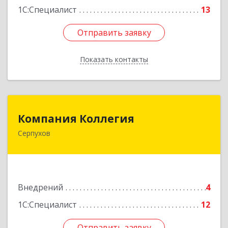
1С:Специалист
13
Отправить заявку
Отправить заявку
Показать контакты
Назад
Компания Коллегия
Компания Коллегия
Серпухов
142211, Московская обл, Серпухов г, Оборонная
ул, дом № 19
Подробнее
Внедрений
4
1С:Специалист
12
Отправить заявку
Отправить заявку