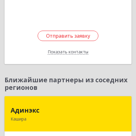
Подробнее
Отправить заявку
Отправить заявку
Показать контакты
Назад
Ближайшие партнеры из соседних
регионов
Адинэкс
Адинэкс
Кашира
142900, Московская обл, г.о. Кашира, Кашира г,
Стрелецкая ул, дом № 70/1