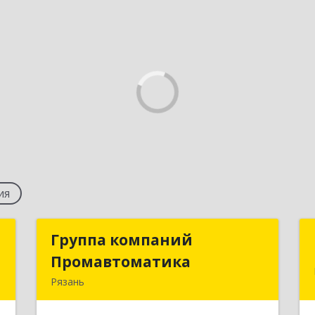
ия
Т
Группа компаний
Группа компаний
Промавтоматика
Промавтоматика
,
Рязань
1
390005, Рязанская обл, Рязань г,
Татарская ул., дом № 21