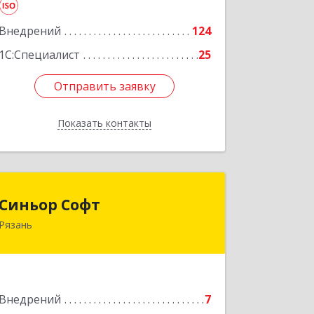
Подробнее
Внедрений
124
1С:Специалист
25
Отправить заявку
Отправить заявку
Показать контакты
Назад
Синьор Софт
Синьор Софт
Рязань
390000, Рязанская обл, Рязань г,
Николодворянская ул, дом № 18,
оф.34
Подробнее
Внедрений
7