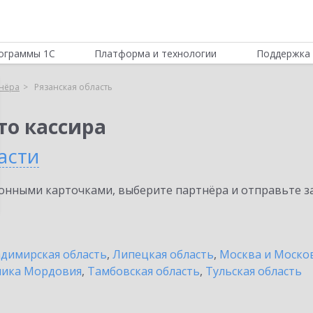
ограммы 1С
Платформа и технологии
Поддержка 
нёра
Рязанская область
то кассира
асти
нными карточками, выберите партнёра и отправьте за
димирская область
,
Липецкая область
,
Москва и Москов
лика Мордовия
,
Тамбовская область
,
Тульская область