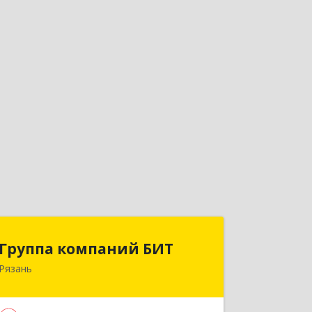
Группа компаний БИТ
Группа компаний БИТ
Рязань
390010, Рязанская обл, Рязань г,
Октябрьская ул, дом № 61