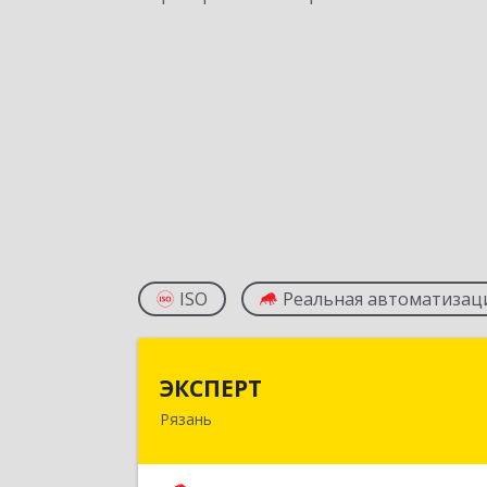
ISO
Реальная автоматизац
ЭКСПЕР
ЭКСПЕРТ
Рязань
390000, Рязанская обл, Рязань г
Сенная ул, дом № 10, корпус 3, пом.Н