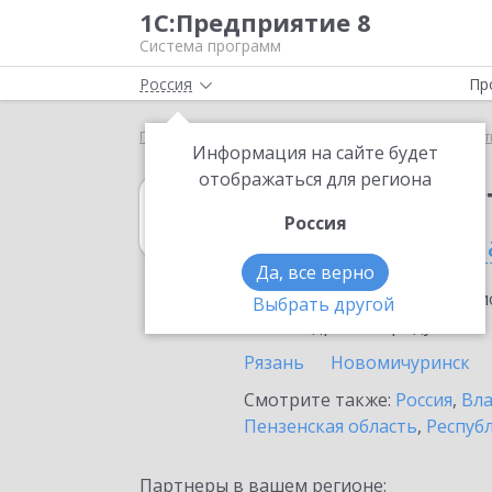
1С:Предприятие 8
Система программ
Россия
Пр
Главная
1С:Рабочее место кассира
Выбор парт
Информация на сайте будет
отображаться для региона
1С:Рабочее мес
Россия
в Рязанской обл
Да, все верно
Ознакомьтесь с информацио
Выбрать другой
или внедрение продукта.
Рязань
Новомичуринск
Смотрите также:
Россия
,
Вла
Пензенская область
,
Респуб
Партнеры в вашем регионе: