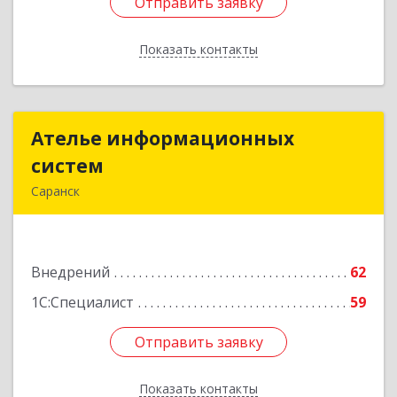
Отправить заявку
Отправить заявку
Показать контакты
Назад
Ателье информационных
Ателье информационных
систем
систем
Саранск
430009, Мордовия Респ, Саранск г,
Севастопольская ул, дом № 31
Внедрений
62
Подробнее
1С:Специалист
59
Отправить заявку
Отправить заявку
Показать контакты
Назад