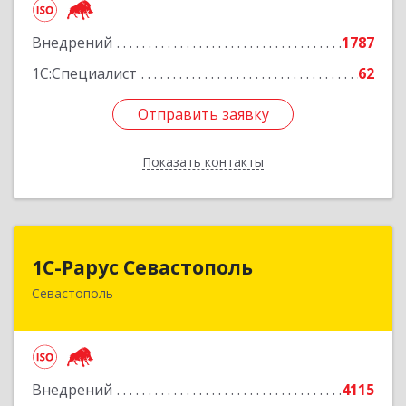
Подробнее
Внедрений
1787
1С:Специалист
62
Отправить заявку
Отправить заявку
Показать контакты
Назад
1С-Рарус Севастополь
1С-Рарус Севастополь
Севастополь
299011, Севастополь г, Кулакова ул, дом № 58
Подробнее
Внедрений
4115