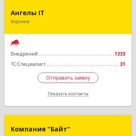
Ангелы IT
Ангелы IT
Воронеж
394036, Воронежская обл, Воронеж г, Карла
Маркса ул, дом № 53, оф.501
Подробнее
Внедрений
1333
1С:Специалист
31
Отправить заявку
Отправить заявку
Показать контакты
Назад
Компания "Байт"
Компания "Байт"