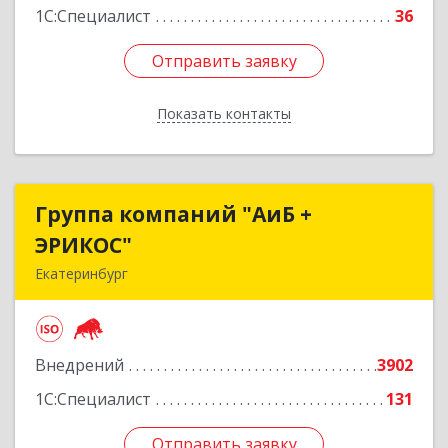
1С:Специалист
36
Отправить заявку
Отправить заявку
Показать контакты
Назад
Группа компаний "АиБ +
Группа компаний "АиБ +
ЭРИКОС"
ЭРИКОС"
Екатеринбург
620075, Свердловская обл, Екатеринбург г,
Луначарского ул, дом № 81, оф.1008
Внедрений
3902
Подробнее
1С:Специалист
131
Отправить заявку
Отправить заявку