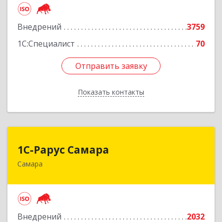
Подробнее
Внедрений
3759
1С:Специалист
70
Отправить заявку
Отправить заявку
Показать контакты
Назад
1С-Рарус Самара
1С-Рарус Самара
Самара
443058, Самарская обл, Самара г,
Физкультурная ул, дом № 90, корпус 1, этаж 4 ,
оф.1-420
Подробнее
Внедрений
2032