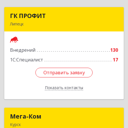
ГК ПРОФИТ
ГК ПРОФИТ
Липецк
398001, Липецкая обл, Липецк г, Советская ул,
дом № 66Б, пом.8
Внедрений
130
Подробнее
1С:Специалист
17
Отправить заявку
Отправить заявку
Показать контакты
Назад
Мега-Ком
Мега-Ком
Курск