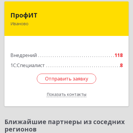
ПрофИТ
ПрофИТ
Иваново
153000, Ивановская обл, г.о. город Иваново,
Иваново г, Конспиративный пер, дом № 7,
оф.1001
Подробнее
Внедрений
118
1С:Специалист
8
Отправить заявку
Отправить заявку
Показать контакты
Назад
Ближайшие партнеры из соседних
регионов