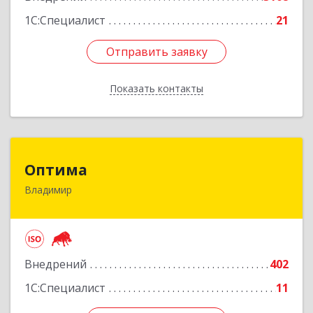
1С:Специалист
21
Отправить заявку
Отправить заявку
Показать контакты
Назад
Оптима
Оптима
Владимир
600022, Владимирская обл, Владимир г,
Благонравова ул, дом № 3, оф.55
Подробнее
Внедрений
402
1С:Специалист
11