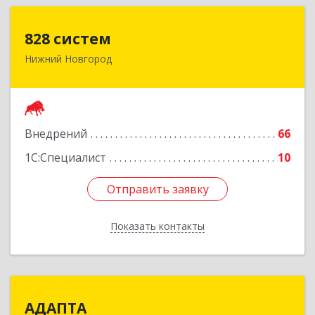
828 систем
828 систем
Нижний Новгород
603006, Нижегородская обл, Нижний Новгород
г, Октябрьская ул, дом № 23В, оф.210
Подробнее
Внедрений
66
1С:Специалист
10
Отправить заявку
Отправить заявку
Показать контакты
Назад
АДАПТА
АДАПТА