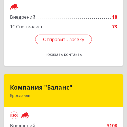
Подробнее
Внедрений
18
1С:Специалист
73
Отправить заявку
Отправить заявку
Показать контакты
Назад
Компания "Баланс"
Компания "Баланс"
Ярославль
150014, Ярославская обл, Ярославль г, Свободы
ул, дом № 87А
Подробнее
Внедрений
3108