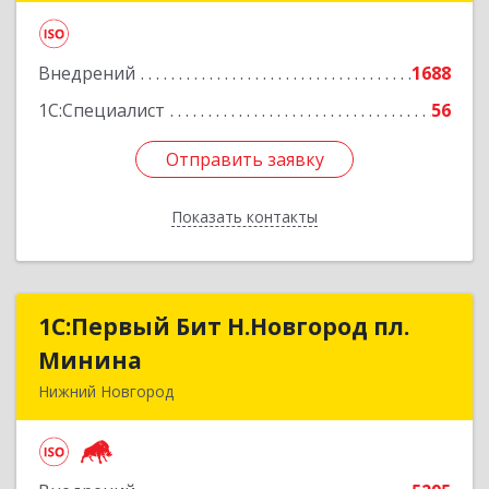
Подробнее
Внедрений
1688
1С:Специалист
56
Отправить заявку
Отправить заявку
Показать контакты
Назад
1С:Первый Бит Н.Новгород пл.
1С:Первый Бит Н.Новгород пл.
Минина
Минина
Нижний Новгород
603005, Нижегородская обл, Нижний Новгород
г, Ульянова ул, дом № 26/11, оф.511