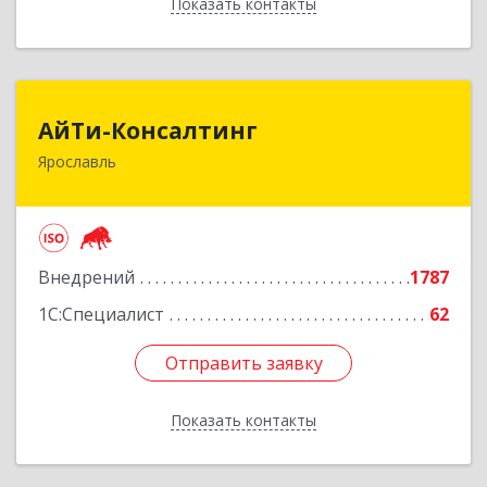
Показать контакты
Назад
АйТи-Консалтинг
АйТи-Консалтинг
Ярославль
150007, Ярославская обл, Ярославль г, Урочская
ул, дом № 19, пом.28
Подробнее
Внедрений
1787
1С:Специалист
62
Отправить заявку
Отправить заявку
Показать контакты
Назад