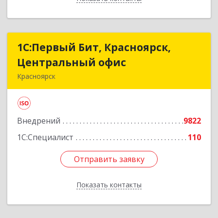
1С:Первый Бит, Красноярск,
1С:Первый Бит, Красноярск,
Центральный офис
Центральный офис
Красноярск
660017, Красноярский край, Красноярск г,
Диктатуры пролетариата ул, дом № 32
Внедрений
9822
Подробнее
1С:Специалист
110
Отправить заявку
Отправить заявку
Показать контакты
Назад