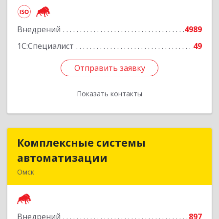
Подробнее
Внедрений
4989
1С:Специалист
49
Отправить заявку
Отправить заявку
Показать контакты
Назад
Комплексные системы
Комплексные системы
автоматизации
автоматизации
Омск
644050, Омская обл, Омск г, Химиков ул, дом №
17, оф.7
Внедрений
897
Подробнее