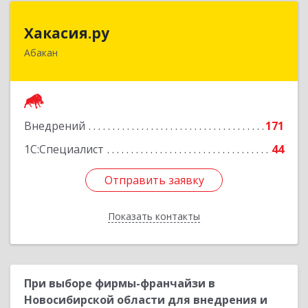
Хакасия.ру
Хакасия.ру
Абакан
655017, Хакасия Респ, Абакан г, Вяткина ул, дом
№ 9, кв.2
Подробнее
Внедрений
171
1С:Специалист
44
Отправить заявку
Отправить заявку
Показать контакты
Назад
При выборе фирмы-франчайзи в
Новосибирской области для внедрения и