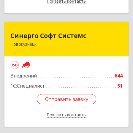
Показать контакты
Назад
Синерго Софт Системс
Синерго Софт Системс
Новокузнецк
654005, Кемеровская обл, Новокузнецк г,
Строителей пр-кт, дом № 91а
Подробнее
Внедрений
644
1С:Специалист
51
Отправить заявку
Отправить заявку
Показать контакты
Назад