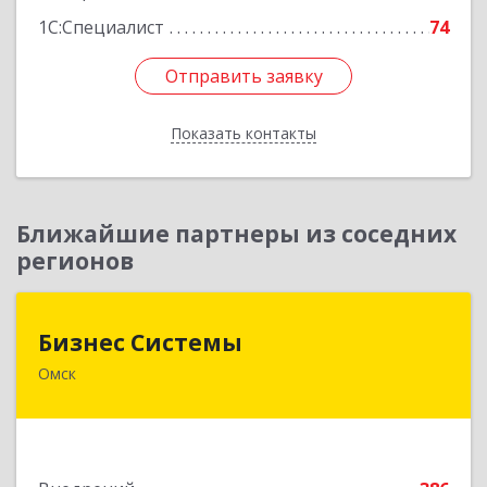
1С:Специалист
74
Отправить заявку
Отправить заявку
Показать контакты
Назад
Ближайшие партнеры из соседних
регионов
Бизнес Системы
Бизнес Системы
Омск
644024, Омская обл, Омск г, Т.К.Щербанева ул,
дом № 35, оф.703
Подробнее