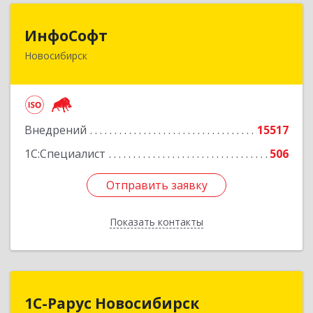
ИнфоСофт
ИнфоСофт
Новосибирск
630091, Новосибирская обл, Новосибирск г,
Крылова ул, дом № 31
Подробнее
Внедрений
15517
1С:Специалист
506
Отправить заявку
Отправить заявку
Показать контакты
Назад
1С-Рарус Новосибирск
1С-Рарус Новосибирск