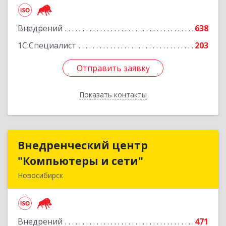
Подробнее
Внедрений
638
1С:Специалист
203
Отправить заявку
Отправить заявку
Показать контакты
Назад
Внедренческий центр
Внедренческий центр
"Компьютеры и сети"
"Компьютеры и сети"
Новосибирск
630075, Новосибирская обл, Новосибирск г,
Залесского, дом № 5/1, оф.711
Внедрений
471
Подробнее