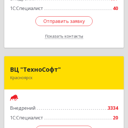
1С:Специалист
40
Отправить заявку
Отправить заявку
Показать контакты
Назад
ВЦ "ТехноСофт"
ВЦ "ТехноСофт"
Красноярск
660118, Красноярский край, Красноярск г,
Авиаторов ул, дом № 54
Подробнее
Внедрений
3334
1С:Специалист
20