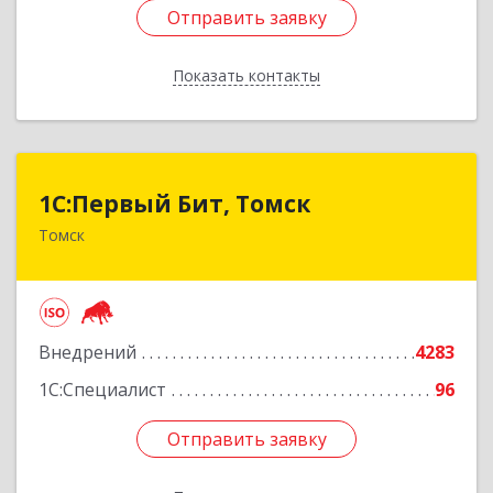
Отправить заявку
Отправить заявку
Показать контакты
Назад
1С:Первый Бит, Томск
1С:Первый Бит, Томск
Томск
634041, Томская обл, Томск г, Кирова пр-кт,
дом № 51А, оф.508
Подробнее
Внедрений
4283
1С:Специалист
96
Отправить заявку
Отправить заявку