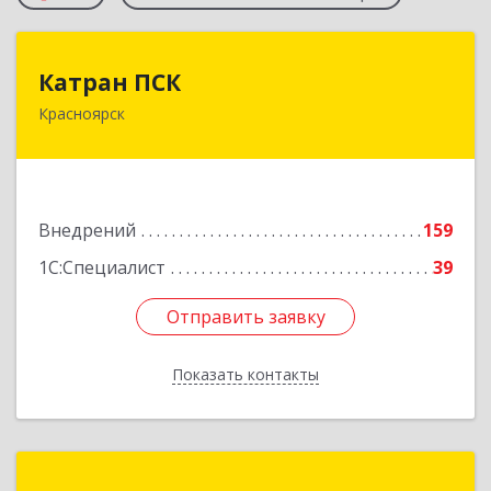
Катран ПСК
Катран ПСК
Красноярск
660022, Красноярский край, Красноярск г,
Партизана Железняка ул, дом № 19г, оф.307
Подробнее
Внедрений
159
1С:Специалист
39
Отправить заявку
Отправить заявку
Показать контакты
Назад
ВЦ "ТехноСофт"