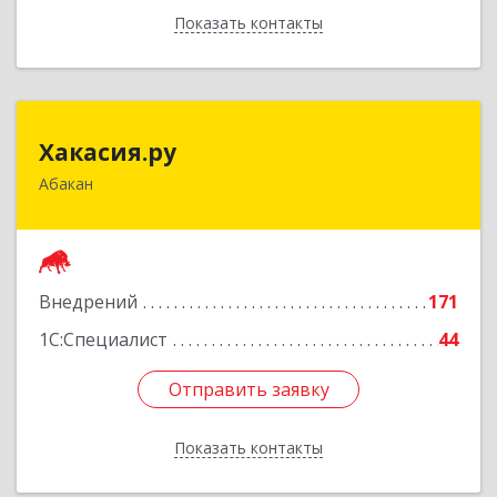
Показать контакты
Назад
Хакасия.ру
Хакасия.ру
Абакан
655017, Хакасия Респ, Абакан г, Вяткина ул, дом
№ 9, кв.2
Подробнее
Внедрений
171
1С:Специалист
44
Отправить заявку
Отправить заявку
Показать контакты
Назад