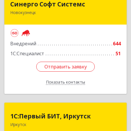
Синерго Софт Системс
Новокузнецк
654005, Кемеровская обл, Новокузнецк г,
Строителей пр-кт, дом № 91а
Подробнее
Внедрений
644
1С:Специалист
51
Отправить заявку
Отправить заявку
Показать контакты
Назад
1С:Первый БИТ, Иркутск
1С:Первый БИТ, Иркутск
Иркутск
664007, Иркутская обл, Иркутск г, Декабрьских