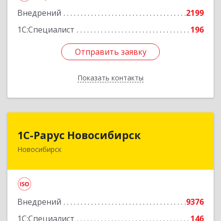
Внедрений
2199
1С:Специалист
196
Отправить заявку
Отправить заявку
Показать контакты
Назад
1С-Рарус Новосибирск
1С-Рарус Новосибирск
Новосибирск
630015, Новосибирская обл, Новосибирск г,
Планетная ул, дом № 30,производственный
корпус 2Б, пом.5а
Подробнее
Внедрений
9376
1С:Специалист
146