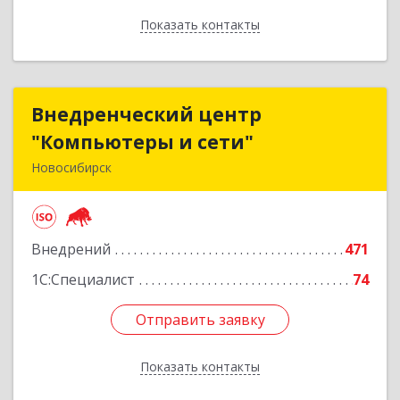
Показать контакты
Назад
Внедренческий центр
Внедренческий центр
"Компьютеры и сети"
"Компьютеры и сети"
Новосибирск
630075, Новосибирская обл, Новосибирск г,
Залесского, дом № 5/1, оф.711
Внедрений
471
Подробнее
1С:Специалист
74
Отправить заявку
Отправить заявку
Показать контакты
Назад