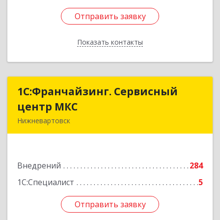
Отправить заявку
Отправить заявку
Показать контакты
Назад
1С:Франчайзинг. Сервисный
1С:Франчайзинг. Сервисный
центр МКС
центр МКС
Нижневартовск
628615, Ханты-Мансийский Автономный округ
- Югра АО, Нижневартовск г, Северная ул, дом
№ 54А, строение 1, оф.112, 202
Внедрений
284
Подробнее
1С:Специалист
5
Отправить заявку
Отправить заявку