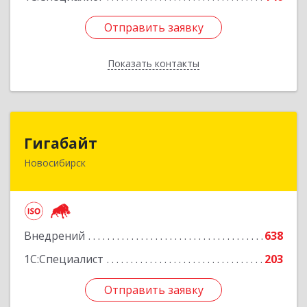
Отправить заявку
Отправить заявку
Показать контакты
Назад
Гигабайт
Гигабайт
Новосибирск
630099, Новосибирская обл, Новосибирск г,
Ядринцевская ул, дом № 68/1, этаж 4
Подробнее
Внедрений
638
1С:Специалист
203
Отправить заявку
Отправить заявку