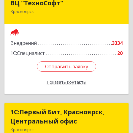
ВЦ "ТехноСофт"
Красноярск
660118, Красноярский край, Красноярск г,
Авиаторов ул, дом № 54
Подробнее
Внедрений
3334
1С:Специалист
20
Отправить заявку
Отправить заявку
Показать контакты
Назад
1С:Первый Бит, Красноярск,
1С:Первый Бит, Красноярск,
Центральный офис
Центральный офис
Красноярск