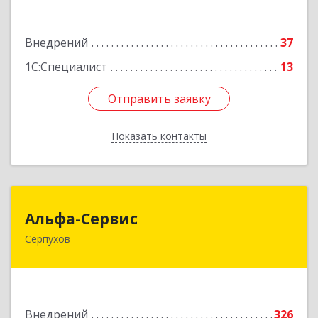
Подробнее
Внедрений
37
1С:Специалист
13
Отправить заявку
Отправить заявку
Показать контакты
Назад
Альфа-Сервис
Альфа-Сервис
Серпухов
142200, Московская обл, Серпухов г,
Красноармейская ул, дом № 35/60
Подробнее
Внедрений
326