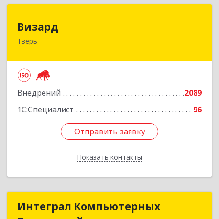
Визард
Визард
Тверь
170006, Тверская обл, Тверь г, Учительская ул,
дом № 59, оф.110
Подробнее
Внедрений
2089
1С:Специалист
96
Отправить заявку
Отправить заявку
Показать контакты
Назад
Интеграл Компьютерных
Интеграл Компьютерных