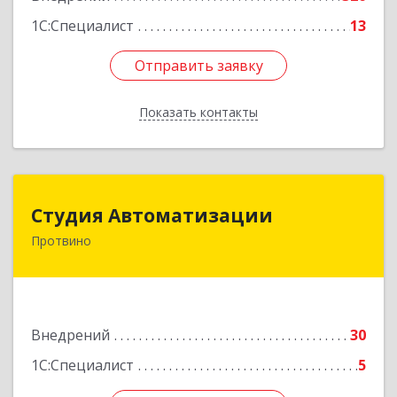
1С:Специалист
13
Отправить заявку
Отправить заявку
Показать контакты
Назад
Студия Автоматизации
Студия Автоматизации
Протвино
142281, Московская обл, Протвино г, Ленина
ул, дом № 39, оф.8
Подробнее
Внедрений
30
1С:Специалист
5