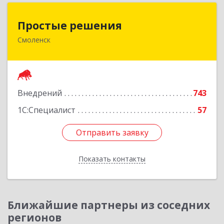
Простые решения
Простые решения
Смоленск
214015, Смоленская обл, Смоленск г, Большая
Краснофлотская ул, дом № 17
Подробнее
Внедрений
743
1С:Специалист
57
Отправить заявку
Отправить заявку
Показать контакты
Назад
Ближайшие партнеры из соседних
регионов