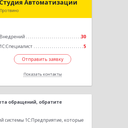
Студия Автоматизации
Студия Автоматизации
Протвино
142281, Московская обл, Протвино г,
Ленина ул, дом № 39, оф.8
Внедрений
30
Подробнее
1С:Специалист
5
Отправить заявку
Отправить заявку
Показать контакты
Назад
ета обращений, обратите
ий системы 1С:Предприятие, которые