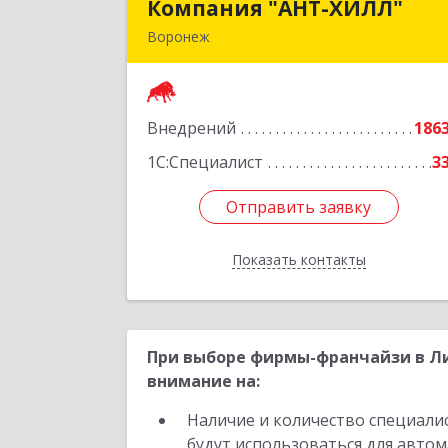
Компания "АНТ-ХИЛЛ"
Компания "АНТ-ХИЛЛ
Воронеж
394088, Воронежская обл, Воронеж г
Победы б-р, дом № 5
Внедрений
186
Подробне
1С:Специалист
3
Отправить заявку
Отправить заявку
Показать контакты
Назад
При выборе фирмы-франчайзи в Ли
внимание на:
Наличие и количество специали
будут использоваться для автом