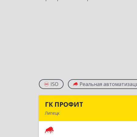
ISO
Реальная автоматизац
ГК ПРОФИТ
ГК ПРОФИ
Липецк
398001, Липецкая обл, Липецк г
Советская ул, дом № 66Б, пом.