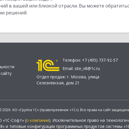
ий в вашей или близкой отрасли. Вы можете обратитьс
ми решений.
Телефон:
+7 (495) 737-92-57
льности
Email:
site_v8@1c.ru
 сайту
Отдел продаж:
г. Москва
,
улица
Селезнёвская, дом 21
© 2026 АО «Группа 1С» (правопреемник «1С»). Все права на сайт защищен
О «1С-Софт» (
о компании
). Исключительное право на технологи
 8» и типовые конфигурации программных продуктов системы «1С