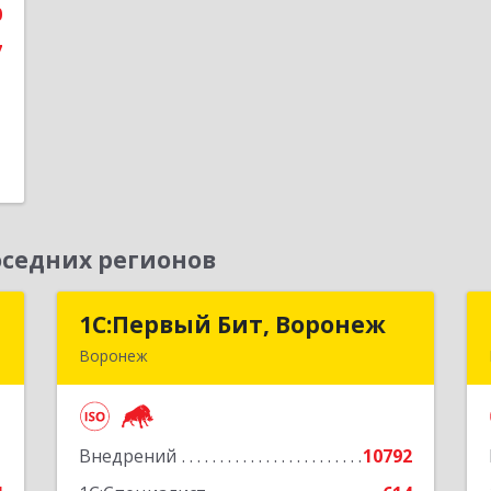
0
е
7
седних регионов
т
1С:Первый Бит, Воронеж
1С:Первый Бит, Воронеж
Воронеж
а
394006, Воронежская обл, Воронеж г,
4
20-летия Октября ул, дом № 119,
оф.711
1
Внедрений
10792
е
Подробнее