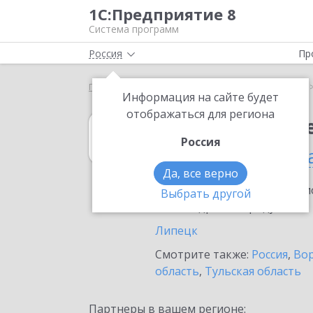
1С:Предприятие 8
Система программ
Россия
Пр
Главная
1С:Учет обращений
Выбор партнёра
Информация на сайте будет
отображаться для региона
1С:Учет обращ
Россия
в Липецкой обл
Да, все верно
Ознакомьтесь с информацио
Выбрать другой
или внедрение продукта.
Липецк
Смотрите также:
Россия
,
Вор
область
,
Тульская область
Партнеры в вашем регионе: