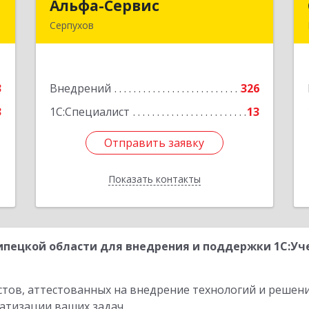
"
Альфа-Сервис
Альфа-Сервис
Серпухов
,
142200, Московская обл, Серпухов г,
0
Красноармейская ул, дом № 35/60
3
Внедрений
326
е
Подробнее
3
1С:Специалист
13
Отправить заявку
Отправить заявку
Показать контакты
Назад
пецкой области для внедрения и поддержки 1С:Уч
стов, аттестованных на внедрение технологий и решен
атизации ваших задач.