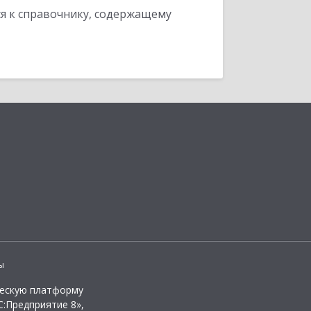
я к справочнику, содержащему
ы
ческую платформу
:Предприятие 8»,