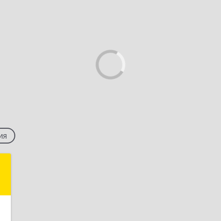
ия
Т
,
8