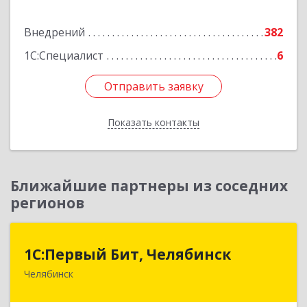
Подробнее
Внедрений
382
1С:Специалист
6
Отправить заявку
Отправить заявку
Показать контакты
Назад
Ближайшие партнеры из соседних
регионов
1С:Первый Бит, Челябинск
1С:Первый Бит, Челябинск
Челябинск
454084, Челябинская обл, Челябинск г,
Каслинская ул, дом № 77, оф.109