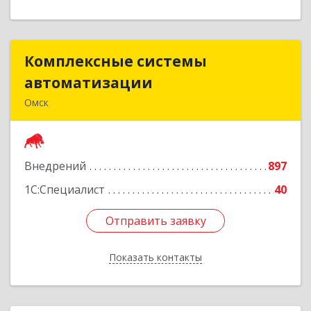
Комплексные системы
Комплексные системы
автоматизации
автоматизации
Омск
644050, Омская обл, Омск г, Химиков ул, дом №
17, оф.7
Внедрений
897
Подробнее
1С:Специалист
40
Отправить заявку
Отправить заявку
Показать контакты
Назад