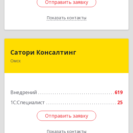
Отправить заявку
Отправить заявку
Показать контакты
Назад
Сатори Консалтинг
Сатори Консалтинг
Омск
644070, Омская обл, Омск г, Лермонтова ул,
дом № 63, оф.505
Подробнее
Внедрений
619
1С:Специалист
25
Отправить заявку
Отправить заявку
Показать контакты
Назад