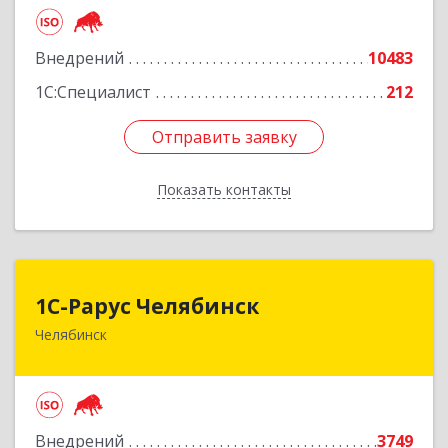
Подробнее
Внедрений
10483
1С:Специалист
212
Отправить заявку
Отправить заявку
Показать контакты
Назад
1С-Рарус Челябинск
1С-Рарус Челябинск
Челябинск
454091, Челябинская обл, Челябинск г, Труда ул,
дом № 91, оф.403
Подробнее
Внедрений
3749