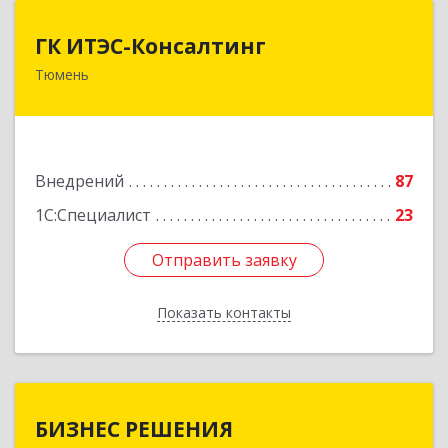
ГК ИТЭС-Консалтинг
ГК ИТЭС-Консалтинг
Тюмень
625032, Тюменская обл, Тюмень г,
Черниговская ул, дом № 5, корпус 2, кв.710
Подробнее
Внедрений
87
1С:Специалист
23
Отправить заявку
Отправить заявку
Показать контакты
Назад
БИЗНЕС РЕШЕНИЯ
БИЗНЕС РЕШЕНИЯ