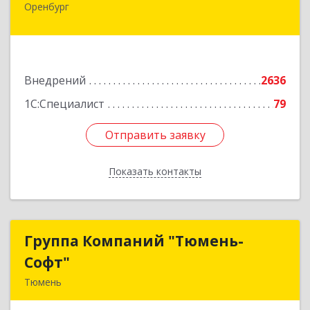
Оренбург
460000, Оренбургская обл, Оренбург г,
Матросский пер, дом № 2, ком.209
Подробнее
Внедрений
2636
1С:Специалист
79
Отправить заявку
Отправить заявку
Показать контакты
Назад
Группа Компаний "Тюмень-
Группа Компаний "Тюмень-
Софт"
Софт"
Тюмень
625048, Тюменская обл, Тюмень г, Салтыкова-