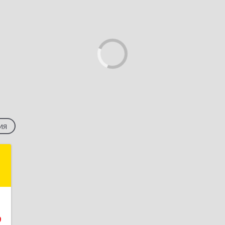
ия
с
,
8
9
е