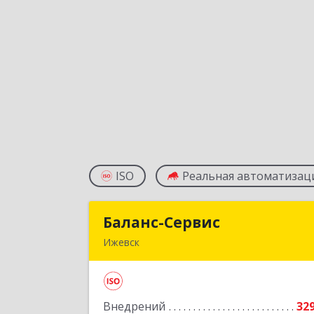
ISO
Реальная автоматизац
Баланс-Сервис
Баланс-Серви
Ижевск
426076, Удмуртская Респ, Ижевск г
Коммунаров ул, дом № 19
Внедрений
32
Подробне