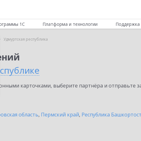
ограммы 1С
Платформа и технологии
Поддержка 
Удмуртская республика
ений
еспублике
нными карточками, выберите партнёра и отправьте за
овская область
,
Пермский край
,
Республика Башкортос