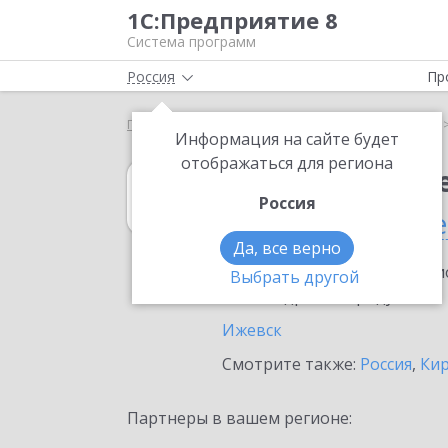
1С:Предприятие 8
Система программ
Россия
Пр
Главная
1С:Учет обращений
Выбор партнёра
Информация на сайте будет
отображаться для региона
1С:Учет обращ
Россия
в Удмуртской р
Да, все верно
Ознакомьтесь с информацио
Выбрать другой
или внедрение продукта.
Ижевск
Смотрите также:
Россия
,
Кир
Партнеры в вашем регионе: