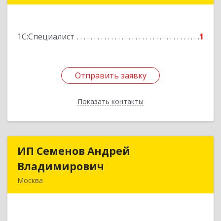
Подробнее
1С:Специалист
1
Отправить заявку
Отправить заявку
Показать контакты
Назад
ИП Семенов Андрей
ИП Семенов Андрей
Владимирович
Владимирович
Москва
123458, Москва г, Таллинская ул, дом № 546
Подробнее