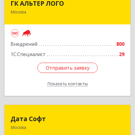
ГК АЛЬТЕР ЛОГО
Москва
111622, Москва г, Большая Косинская ул, дом №
27, строение 1А, оф.433
Подробнее
Внедрений
800
1С:Специалист
29
Отправить заявку
Отправить заявку
Показать контакты
Назад
Дата Софт
Дата Софт
Москва
111677, Москва г, Рождественская ул, дом № 10,