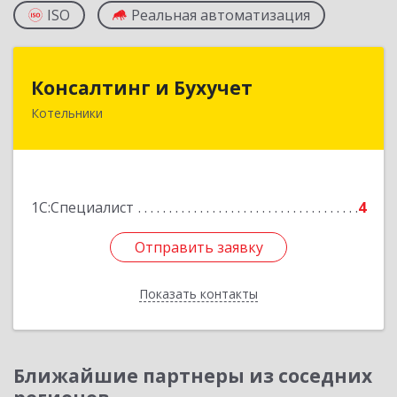
ISO
Реальная автоматизация
Консалтинг и Бухучет
Консалтинг и Бухучет
Котельники
140054, Московская обл, Котельники г,
Карьерная ул, дом № 13, пом.1
Подробнее
1С:Специалист
4
Отправить заявку
Отправить заявку
Показать контакты
Назад
Ближайшие партнеры из соседних