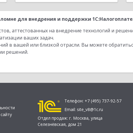
ломне для внедрения и поддержки 1С:Налогоплател
стов, аттестованных на внедрение технологий и решен
атизации ваших задач.
ий в вашей или близкой отрасли. Вы можете обратитьс
ми решений.
Телефон:
+7 (495) 737-92-57
льности
Email:
site_v8@1c.ru
 сайту
Отдел продаж:
г. Москва
,
улица
Селезнёвская, дом 21