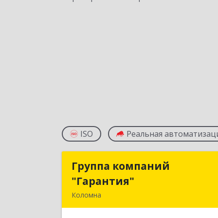
ISO
Реальная автоматизац
Группа компаний
Группа компани
"Гарантия"
"Гарантия
Коломна
140407, Московская обл, Коломна г
Гагарина ул, дом № 7