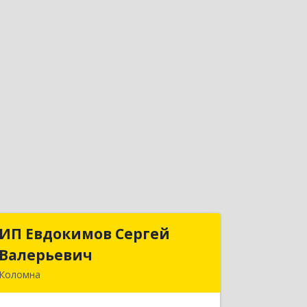
ИП Евдокимов Сергей
ИП Евдокимов Сергей
Валерьевич
Валерьевич
Коломна
140400, Московская обл, Коломна г,
Толстикова ул, дом № 1а, кв.9