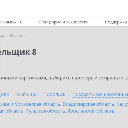
ограммы 1С
Платформа и технологии
Поддержка 
ра
Коломна
ельщик 8
нными карточками, выберите партнёра и отправьте за
цово
Мытищи
Подольск
Показать все населенн
ква и Московская область
,
Владимирская область
,
Калу
ая область
,
Тульская область
,
Ярославская область