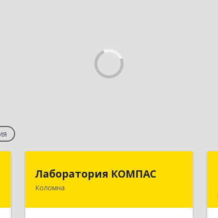
ия
й
Лаборатория КОМПАС
Лаборатория КОМПАС
"
Коломна
140415, Московская обл, Коломна г,
Л.Толстого ул, дом № 2
,
0