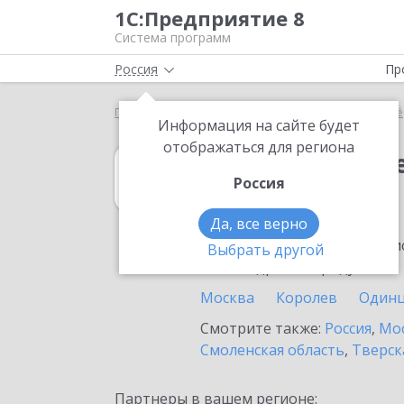
1С:Предприятие 8
Система программ
Россия
Пр
Главная
1С:Налогоплательщик 8
Выбор партнё
Информация на сайте будет
отображаться для региона
1С:Налогоплат
Россия
в Коломне
Да, все верно
Ознакомьтесь с информацио
Выбрать другой
или внедрение продукта.
Москва
Королев
Один
Смотрите также:
Россия
,
Мос
Смоленская область
,
Тверск
Партнеры в вашем регионе: