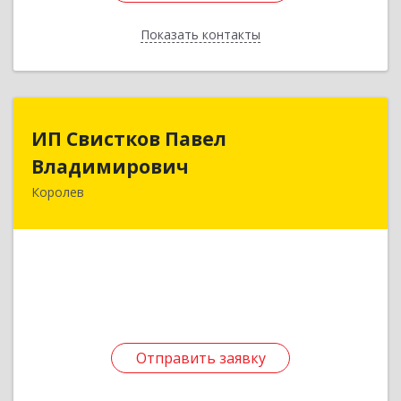
Показать контакты
Назад
ИП Свистков Павел
ИП Свистков Павел
Владимирович
Владимирович
Королев
141080, Московская обл, Королев г, Горького
ул, дом № 14Б, кв.230
Подробнее
Отправить заявку
Отправить заявку