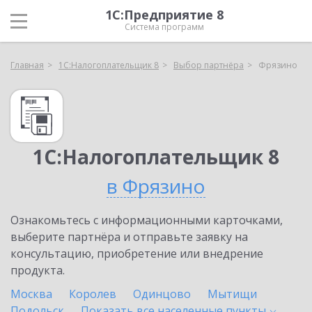
1С:Предприятие 8
Система программ
Главная
1С:Налогоплательщик 8
Выбор партнёра
Фрязино
1С:Налогоплательщик 8
в Фрязино
Ознакомьтесь с информационными карточками,
выберите партнёра и отправьте заявку на
консультацию, приобретение или внедрение
продукта.
Москва
Королев
Одинцово
Мытищи
Подольск
Показать все населенные
пункты