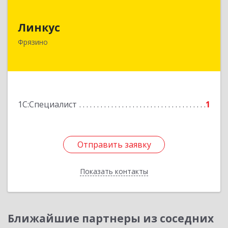
Линкус
Линкус
141191, Московская обл, Фрязино г, Ленина ул,
Фрязино
дом № 37, кв.24
Подробнее
1С:Специалист
1
Отправить заявку
Отправить заявку
Показать контакты
Назад
Ближайшие партнеры из соседних