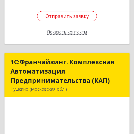
Отправить заявку
Отправить заявку
Показать контакты
Назад
1С:Франчайзинг. Комплексная
1С:Франчайзинг. Комплексная
Автоматизация
Автоматизация
Предпринимательства (КАП)
Предпринимательства (КАП)
Пушкино (Московская обл.)
141205, Московская обл, Пушкино г,
Пушкинское ш, дом № 3, кв.82
Подробнее