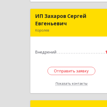
ИП Захаров Сергей
ИП Захаров Серге
Евгеньевич
Евгеньеви
Королев
141092, Московская обл, Королев г
Юбилейный мкр, Пушкинская ул, до
№ 13, кв.11
Внедрений
Подробне
Отправить заявку
Отправить заявку
Показать контакты
Назад