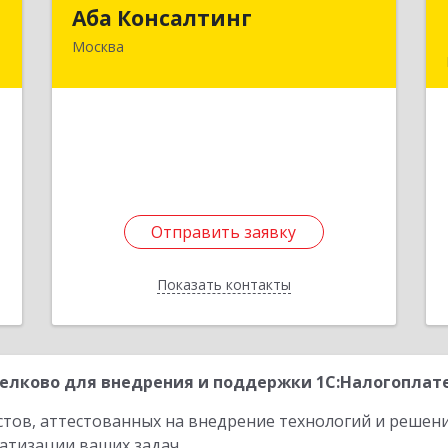
к
Аба Консалтинг
Аба Консалтинг
Москва
,
141195, Московская обл, Фрязино г, 60
8
лет СССР ул, дом № 1, кв.208
е
Подробнее
Отправить заявку
Отправить заявку
Показать контакты
Назад
лково для внедрения и поддержки 1С:Налогоплате
стов, аттестованных на внедрение технологий и решен
атизации ваших задач.