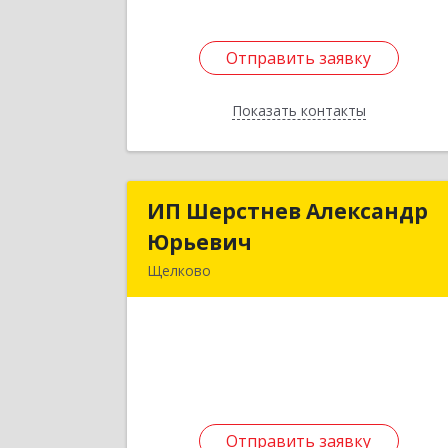
Отправить заявку
Отправить заявку
Показать контакты
Назад
ИП Шерстнев Александр
ИП Шерстнев Александ
Юрьевич
Юрьеви
Щелково
141180, Московская обл, Щелковски
р-н, Загорянский дп, Кирова ул, до
№ 2
Подробне
Отправить заявку
Отправить заявку