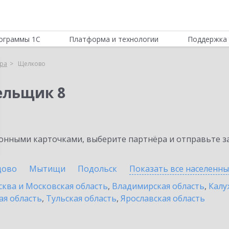
ограммы 1С
Платформа и технологии
Поддержка 
ра
Щелково
ельщик 8
нными карточками, выберите партнёра и отправьте за
цово
Мытищи
Подольск
Показать все населенн
ква и Московская область
,
Владимирская область
,
Калу
ая область
,
Тульская область
,
Ярославская область