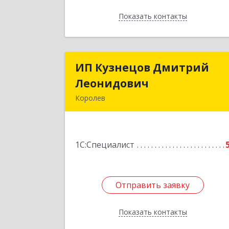
Показать контакты
Назад
ИП Кузнецов Дмитрий
ИП Кузнецов Дмитри
Леонидович
Леонидови
Королев
141090, Московская обл, Королев г
Болшево мкр, Пушкинская ул, дом 
13, кв.7
1С:Специалист
Подробне
Отправить заявку
Отправить заявку
Показать контакты
Назад