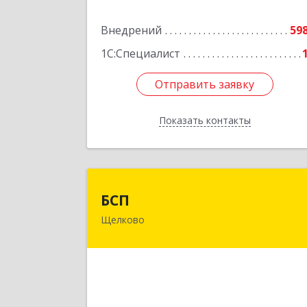
Подробне
Внедрений
59
1С:Специалист
Отправить заявку
Отправить заявку
Показать контакты
Назад
БС
БСП
Щелково
141107, Московская обл, Щелковски
р-н, Щелково г, Широкая ул, дом № 3
Подробне