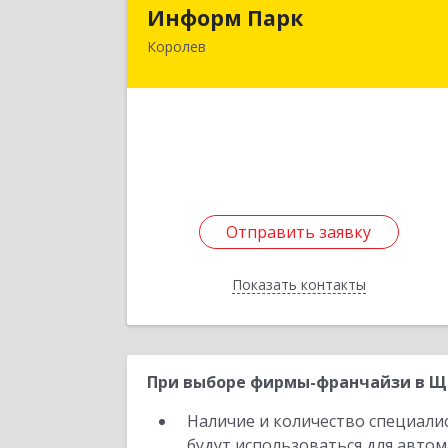
Информ Пар
Информ Парк
Королев
141080, Московская обл, Королев г
Дзержинского ул, дом № 23/2, пом.2
Подробне
Отправить заявку
Отправить заявку
Показать контакты
Назад
При выборе фирмы-франчайзи в Ще
Наличие и количество специали
будут использоваться для автом