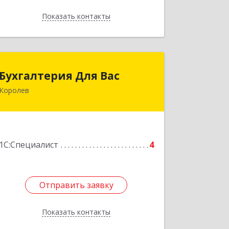
Показать контакты
Назад
Бухгалтерия Для Вас
Бухгалтерия Для Вас
Королев
141080, Московская обл, Королев г,
Космонавтов пр-кт, дом № 37, корпус
1, кв.63
Подробнее
1С:Специалист
4
Отправить заявку
Отправить заявку
Показать контакты
Назад