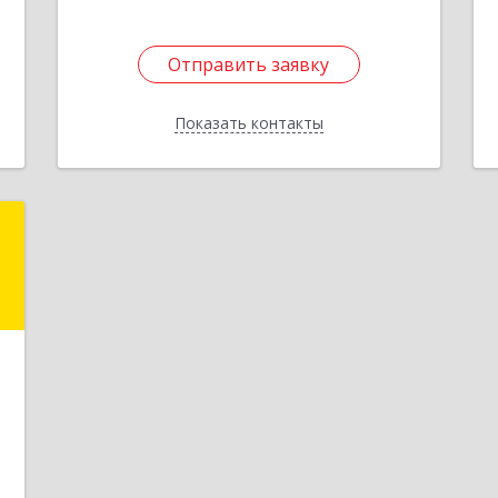
Отправить заявку
Отправить заявку
Показать контакты
Назад
р
ч
й
м
8
е