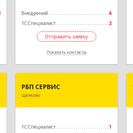
е
Подробнее
8
Внедрений
6
1
1С:Специалист
2
Отправить заявку
Отправить заявку
Показать контакты
Назад
П
РБП СЕРВИС
РБП СЕРВИС
Щелково
й
141140, Московская обл, Щелковский
5
р-н, пгт Свердловский, Центральная
ул, дом № 1
е
Подробнее
1С:Специалист
1