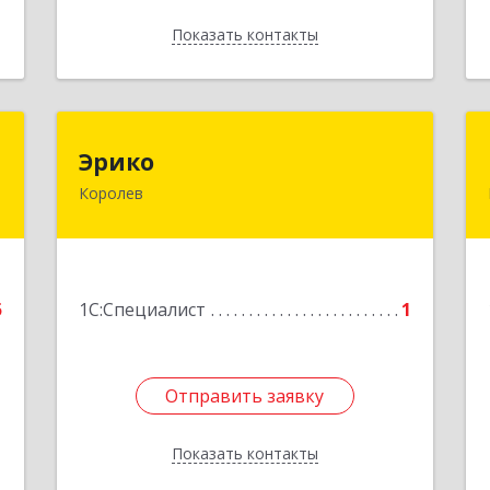
Показать контакты
Назад
й
Эрико
Эрико
ч
Королев
141092, Московская обл, Королев г,
Юбилейный мкр, М.К.Тихонравова ул,
,
дом № 35, корпус 4, кв.4-11-1
№
5
Подробнее
5
1С:Специалист
1
е
Отправить заявку
Отправить заявку
Показать контакты
Назад