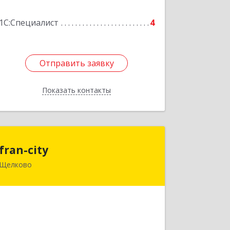
Подробнее
1С:Специалист
4
Отправить заявку
Отправить заявку
Показать контакты
Назад
fran-city
fran-city
Щелково
141112, Московская обл, Щелковский
р-н, Щелково г, 8 Марта ул, дом № 25,
кв.240
Подробнее