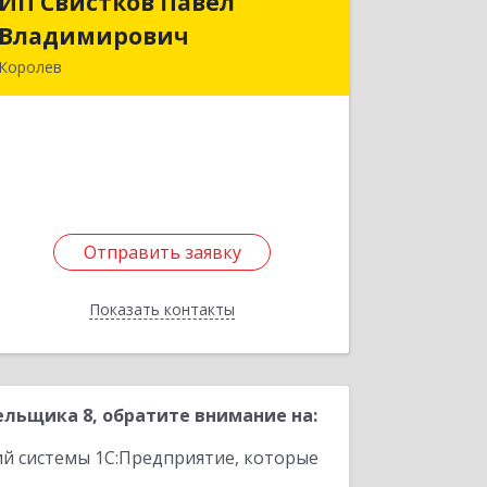
ИП Свистков Павел
ИП Свистков Павел
Владимирович
Владимирович
Королев
141080, Московская обл, Королев г,
Горького ул, дом № 14Б, кв.230
Подробнее
Отправить заявку
Отправить заявку
Показать контакты
Назад
льщика 8, обратите внимание на:
ий системы 1С:Предприятие, которые