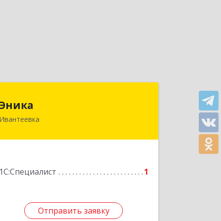
Эника
Эника
Ивантеевка
141280, Московская обл, г.о.
Пушкинский, Ивантеевка г,
Заводская ул, дом № 12, кв.1
Подробнее
1С:Специалист
1
Отправить заявку
Отправить заявку