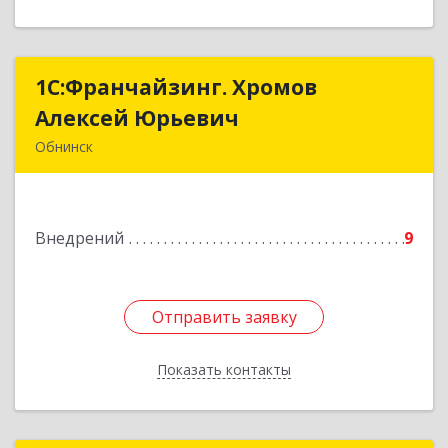
1С:Франчайзинг. Хромов
1С:Франчайзинг. Хромов
Алексей Юрьевич
Алексей Юрьевич
Обнинск
249034, Калужская обл, Обнинск г, Ленина пр-
кт, дом № 134, кв.4
Внедрений
9
Подробнее
Отправить заявку
Отправить заявку
Показать контакты
Назад