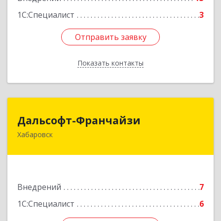
1С:Специалист
3
Отправить заявку
Отправить заявку
Показать контакты
Назад
Дальсофт-Франчайзи
Дальсофт-Франчайзи
Хабаровск
680017, Хабаровский край, Хабаровск г,
Постышева ул, дом № 22а, оф.609
Подробнее
Внедрений
7
1С:Специалист
6