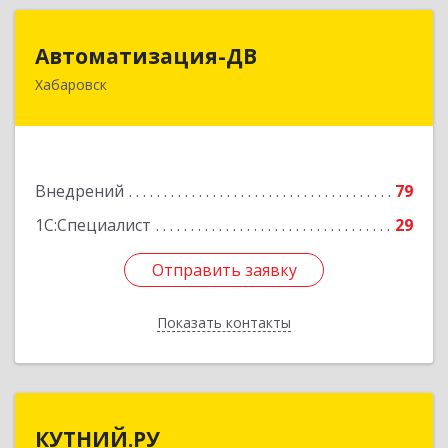
Автоматизация-ДВ
Автоматизация-ДВ
Хабаровск
680013, Хабаровский край, Хабаровск г,
Шабадина ул, дом № 19а, оф.200
Подробнее
Внедрений
79
1С:Специалист
29
Отправить заявку
Отправить заявку
Показать контакты
Назад
КУТНИЙ.РУ
КУТНИЙ.РУ