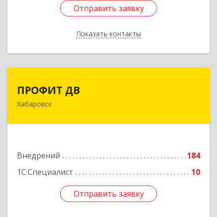
Отправить заявку
Отправить заявку
Показать контакты
Назад
ПРОФИТ ДВ
ПРОФИТ ДВ
Хабаровск
680000, Хабаровский край, Хабаровск г,
Муравьева-Амурского ул, дом № 25, пом.I
Подробнее
Внедрений
184
1С:Специалист
10
Отправить заявку
Отправить заявку