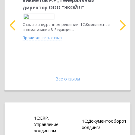
диевна,
Бикметов Р.Р., Генеральный
Парулав
лавный
директор ООО "ЭКОЙЛ"
з"
Завершен 
«1С:Предп
Отзыв о внедренном решении: 1С:Комплексная
2» с конфи
автоматизация 8. Редакция...
едприятие
Комплексн
ацией» В
Прочитать весь отзыв
"ВИСМА" н
ение
Прочитать 
равление
Все отзывы
1С:ERP.
1С:Документооборот
Управление
холдинга
холдингом