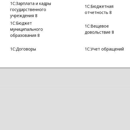
1С:Зарплата и кадры
1С:Бюджетная
государственного
отчетность 8
учреждения 8
1С:Бюджет
1С:Вещевое
муниципального
довольствие 8
образования 8
1С:Договоры
1С:Учет обращений