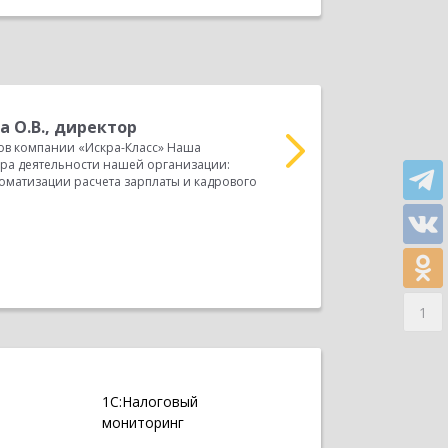
а О.В., директор
Б
ов компании «Искра-Класс» Наша
Д
а деятельности нашей организации:
организация ООО ДЕЛЬ
матизации расчета зарплаты и кадрового
организации: строител
автоматизации...
Прочитать весь отзыв
1
1С:Налоговый
мониторинг