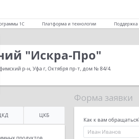
ограммы 1С
Платформа и технологии
Поддержка 
ний "Искра-Про"
фимский р-н, Уфа г, Октября пр-т, дом № 84/4
.
Форма заявки
ЦКД
ЦКБ
Как к вам обращаться
ммных продуктов