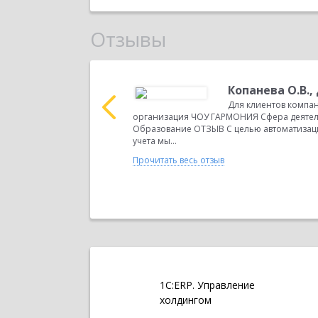
Отзывы
ктор
Копанева О.В.,
а-Класс» Наша
Для клиентов компа
ти нашей организации:
организация ЧОУ ГАРМОНИЯ Сфера деятел
ии бухгалтерского и
Образование ОТЗЫВ С целью автоматизаци
учета мы...
Прочитать весь отзыв
1С:ERP. Управление
холдингом