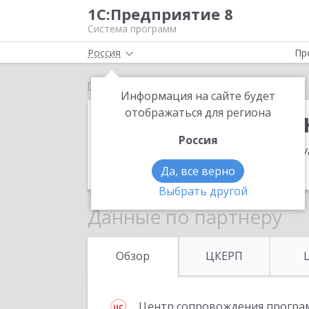
1С:Предприятие 8
Система программ
Россия
Пр
Главная
Группа компаний "Искра-Про"
Информация на сайте будет
Группа компа
отображаться для региона
Россия
Адрес:
450054, Башкортостан Респ, У
Телефон:
(347) 246-3506
Да, все верно
Выбрать другой
Данные по партнеру
Обзор
ЦКЕРП
Центр сопровождения програ