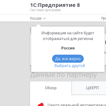
1С:Предприятие 8
Система программ
Россия
Пр
Главная
Синерго Софт Системс
Информация на сайте будет
Синерго Софт
отображаться для региона
Россия
Адрес:
654005, Кемеровская обл, Нов
Телефон:
+7 (3843) 32-2101
Да, все верно
Выбрать другой
Данные по партнеру
Обзор
ЦКЕРП
Центр реальной автоматизац