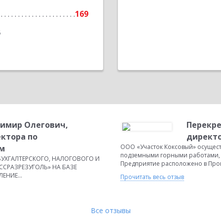
169
6
димир Олегович,
Перекре
ктора по
директо
ООО «Участок Коксовый» осущест
м
подземными горными работами, с
УХГАЛТЕРСКОГО, НАЛОГОВОГО И
Предприятие расположено в Прок
АССРАЗРЕЗУГОЛЬ» НА БАЗЕ
ЕНИЕ...
Прочитать весь отзыв
Все отзывы