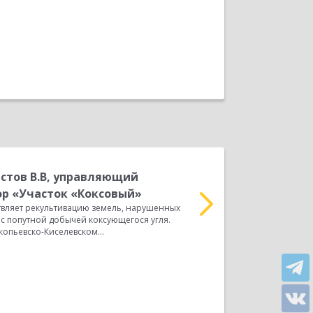
стов В.В, управляющий
С
О
р «Участок «Коксовый»
ПРОЦЕССОВ ОПЕРАТИВН
вляет рекультивацию земель, нарушенных
ПРОГРАММНОГО ПРОДУ
 попутной добычей коксующегося угля.
ПРОМЫШЛЕННОСТЬ 2» В 
опьевско-Киселевском...
Прочитать весь отзыв