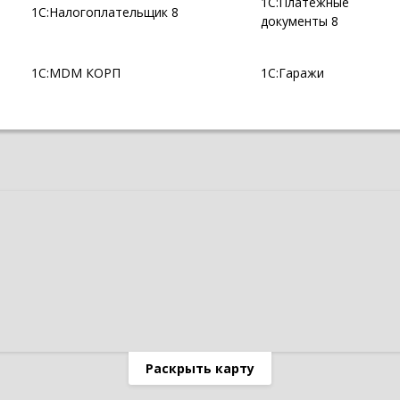
1С:Платежные
1С:Налогоплательщик 8
документы 8
1С:MDM КОРП
1С:Гаражи
Раскрыть карту