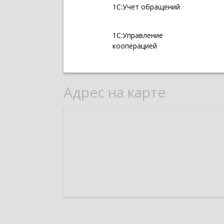
1С:Учет обращений
1С:Управление
кооперацией
Адрес на карте