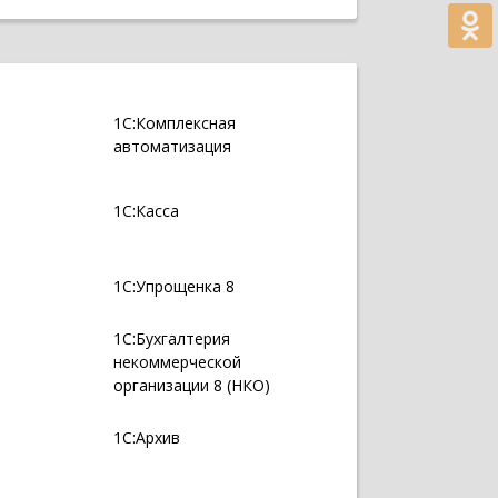
1С:Комплексная
автоматизация
1С:Касса
1С:Упрощенка 8
1С:Бухгалтерия
некоммерческой
организации 8 (НКО)
1С:Архив