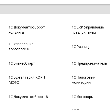
1С:Документооборот
1С:ERP Управление
холдинга
предприятием
1С:Управление
1С:Розница
торговлей 8
1С:БизнесСтарт
1С:Предприниматель
1С:Бухгалтерия КОРП
1С:Налоговый
МСФО
мониторинг
1С:Документооборот 8
1С:Договоры