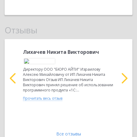
Отзывы
мирович
Лихачев Никита Викторович
Крышки
о принято
Директору ООО "БЮРО АЙТИ" Израилову
Директор
продукта
Алексею Михайловичу от ИП Лихачев Никита
Алексею М
целью
Викторович Отзыв ИП Лихачев Никита
"КАЛИНИН
терского и
Викторович принял решение об использовании
принято р
программного продукта «1С:...
программн
Управлени
Прочитать весь отзыв
Прочитать 
Все отзывы