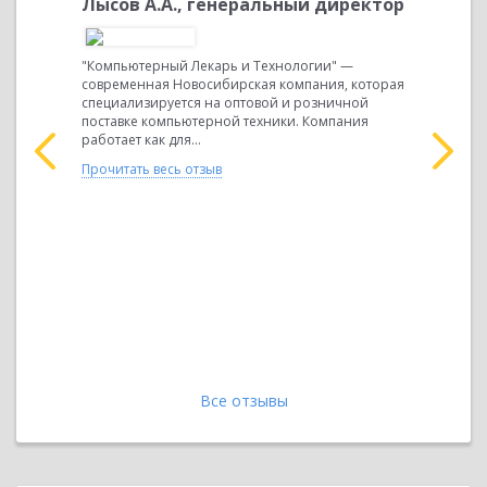
Лысов А.А., генеральный директор
Оленюк
"Компьютерный Лекарь и Технологии" —
современная Новосибирская компания, которая
специализируется на оптовой и розничной
поставке компьютерной техники. Компания
работает как для...
Прочитать весь отзыв
Мы выбрал
программн
и бизнес-
функциона
компании
нашим пот
нейших
оптимизир
й
..
Прочитать 
Все отзывы