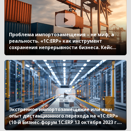
Проблема импортозамещения – не миф, а
реальность. «1С:ERP» как инструмент
сохранения непрерывности бизнеса. Кейс
Lindaily (10-й Бизнес-форум 1С:ERP 13 октября
2023 г., Мамбетова Анна, ООО «Линдэйли»)
Экстренное импортозамещение или наш
опыт дистанционного перехода на «1С:ERP»
(10-й Бизнес-форум 1С:ERP 13 октября 2023 г.,
Новиков Алексей, ООО «ВНТС»)