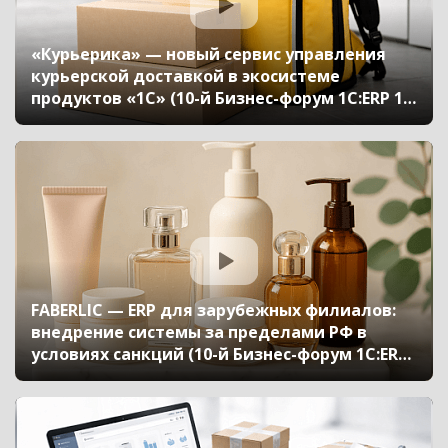
«Курьерика» — новый сервис управления
курьерской доставкой в экосистеме
продуктов «1С» (10-й Бизнес-форум 1С:ERP 13
октября 2023 г., Молоканова Валерия, «1С»)
FABERLIC — ERP для зарубежных филиалов:
внедрение системы за пределами РФ в
условиях санкций (10-й Бизнес-форум 1С:ERP
13 октября 2023 г., Герасимов Константин, АО
«Фаберлик»)