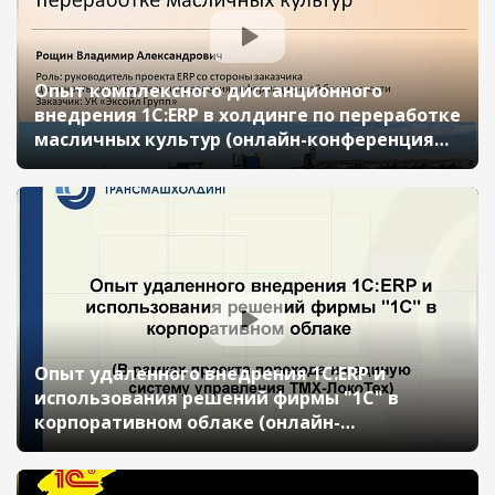
Опыт комплексного дистанционного
внедрения 1C:ERP в холдинге по переработке
масличных культур (онлайн-конференция
"1С:ERP в облаках" 14 мая 2020 г., Рощин
Владимир, УК "Эксойл Групп")
Опыт удаленного внедрения 1С:ERP и
использования решений фирмы "1С" в
корпоративном облаке (онлайн-
конференция "1С:ERP в облаках" 14 мая 2020
г., Ушаков Анатолий, АО