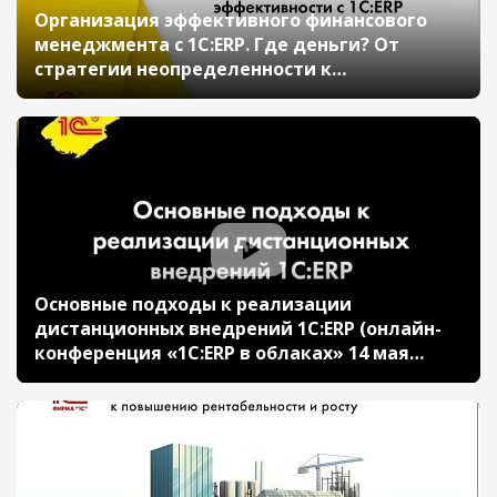
Организация эффективного финансового
менеджмента с 1С:ERP. Где деньги? От
стратегии неопределенности к
операционной эффективности с 1С:ERP
(онлайн-конференция "1С:ERP в облаках" 14
мая 2020 г., Кислов Алексей, "1С")
Основные подходы к реализации
дистанционных внедрений 1С:ERP (онлайн-
конференция «1С:ERP в облаках» 14 мая
2020 г., Кислов Алексей, «1С»)