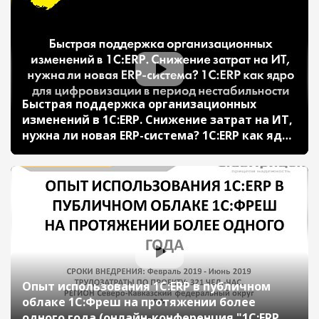
"ТРАНСМАШХОЛДИНГ")
Быстрая поддержка организационных
изменений в 1С:ERP. Снижение затрат на ИТ,
нужна ли новая ERP-система? 1С:ERP как ядро
для цифровизации в период
нестабильности (онлайн-конференция
"1С:ERP в облаках" 14 мая 2020 г., Кислов
Алексей, "1С")
Опыт использования 1С:ERP в публичном
облаке 1С:Фреш на протяжении более
одного года (онлайн-конференция "1С:ERP в