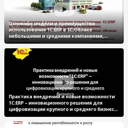
Основные модели и преимущества
использования 1С:ERP в 1С:Облаке
небольшими и средними компаниями,
условия лицензирования 1С:ERP в
корпоративных облаках (онлайн-
конференция "1С:ERP в облаках" 14 мая 2020
г., Нестеров Алексей, "1С")
Практика внедрений и новые возможности
1C:ERP – инновационного решения для
цифровизации крупного и среднего бизнеса
(онлайн-конференция "1С:ERP в облаках" 14
мая 2020 г., Кислов Алексей, "1С")