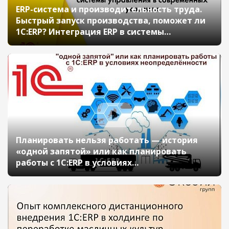
ERP-система и производительность труда.
Быстрый запуск производства, поможет ли
1С:ERP? Интеграция ERP в системы
управления в современных условиях
(онлайн-конференция «1С:ERP в облаках»
14 мая 2020 г., Кислов Алексей, «1С»)
Планировать нельзя работать — история
«одной запятой» или как планировать
работы с 1С:ERP в условиях
неопределённости (онлайн-конференция
«1С:ERP в облаках» 14 мая 2020 г., Кислов
Алексей, «1С»)