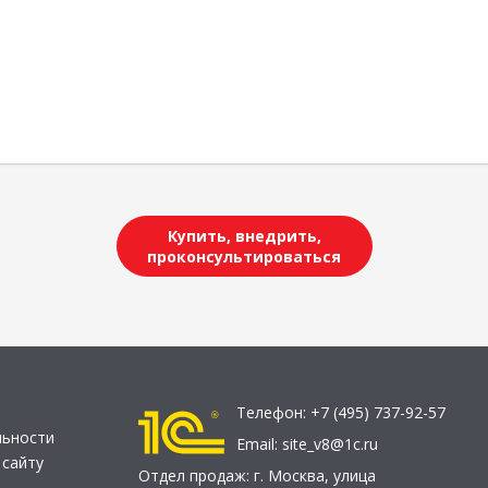
Купить, внедрить,
проконсультироваться
Телефон:
+7 (495) 737-92-57
льности
Email:
site_v8@1c.ru
 сайту
Отдел продаж:
г. Москва
,
улица