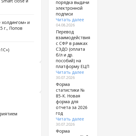
Smart close и
порядка выдачи
электронной
подписи
Читать далее
 холдингом» и
04.08.2026
5 г., Попов
Перевод
взаимодействия
с СФР в рамках
СЭДО (оплата
«1С»)
б/л и др.
пособий) на
платформу ЕЦП
Читать далее
30.07.2026
Форма
статистики №
85-К. Новая
форма для
отчета за 2026
год
приятием
Читать далее
30.07.2026
Форма