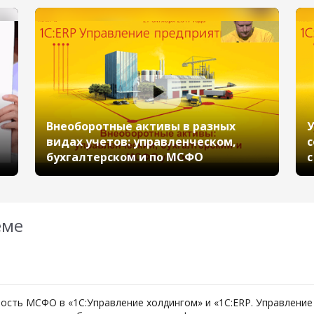
Попов Леонид, «1С»)
Внеоборотные активы в разных
У
видах учетов: управленческом,
с
бухгалтерском и по МСФО
с
еме
ость МСФО в «1С:Управление холдингом» и «1С:ERP. Управление