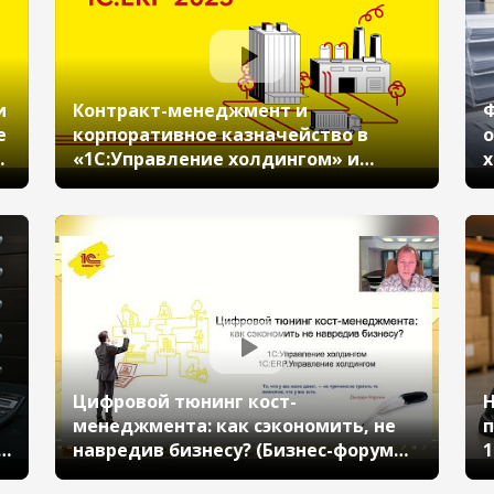
и
Контракт-менеджмент и
Ф
е
корпоративное казначейство в
о
«1С:Управление холдингом» и
х
«1С:ERP. Управление холдингом»:
х
финансовые сделки и управление
т
обязательствами, ИИ в управлении
а
ликвидностью, управление
9
процентными, кредитными и
к
валютными рисками
Цифровой тюнинг кост-
Н
менеджмента: как сэкономить, не
п
3
навредив бизнесу? (Бизнес-форум
1
1С:ERP онлайн 17 ноября 2021 г.,
В