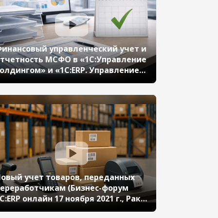
инансовый управленческий учет и
тчетность МСФО в «1С:Управление
олдингом» и «1С:ERP. Управление
олдингом»: универсальная
рансляция, учет внеоборотных
ктивов и оборотного капитала, IFRS
, 15, 16, инструменты Smart close и
онсолидации отчетности
овый учет товаров, переданных
ереработчикам (Бизнес-форум
С:ERP онлайн 17 ноября 2021 г., Рак
ладимир, «1С»)