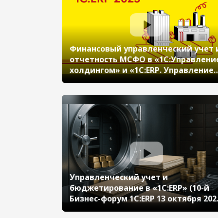
Финансовый управленческий учет 
отчетность МСФО в «1С:Управлени
холдингом» и «1С:ERP. Управление
холдингом»: универсальная
трансляция, учет внеоборотных
активов, оборотного капитала,
финансовых инструментов, Smart
close и консолидации отчетности
Управленческий учет и
бюджетирование в «1С:ERP» (10-й
Бизнес-форум 1С:ERP 13 октября 202
г., Бобровников Алексей, «1С»)