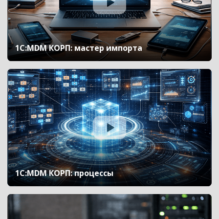
1С:MDM КОРП: мастер импорта
1С:MDM КОРП: процессы