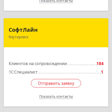
Показать контакты
Назад
СофтЛайн
СофтЛайн
Ялуторовск
627010, Тюменская обл, Ялуторовский р-н,
Ялуторовск г, Ленина ул, дом № 28
Подробнее
Клиентов на сопровождении
184
1С:Специалист
1
Отправить заявку
Отправить заявку
Показать контакты
Назад