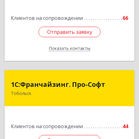
Клиентов на сопровождении
66
Отправить заявку
Отправить заявку
Показать контакты
Назад
1С:Франчайзинг. Про-Софт
1С:Франчайзинг. Про-Софт
Тобольск
626150, Тюменская обл, Тобольск г, Малая
Сибирская, дом № 14 "А"
Подробнее
Клиентов на сопровождении
44