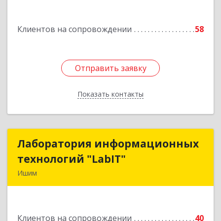
дом № 16
Клиентов на сопровождении
58
Подробнее
Отправить заявку
Отправить заявку
Показать контакты
Назад
Лаборатория информационных
Лаборатория информационных
технологий "LabIT"
технологий "LabIT"
Ишим
627753, Тюменская обл, Ишимский р-н, Ишим г,
Ф.Энгельса ул, дом № 26
Клиентов на сопровождении
40
Подробнее