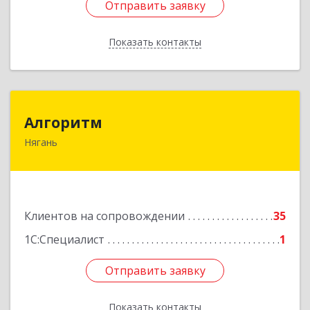
Отправить заявку
Отправить заявку
Показать контакты
Назад
Алгоритм
Алгоритм
Нягань
628186, Ханты-Мансийский Автономный округ
- Югра АО, Нягань г, Сибирская ул, дом № 2,
корпус 2, блок 2
Подробнее
Клиентов на сопровождении
35
1С:Специалист
1
Отправить заявку
Отправить заявку
Показать контакты
Назад