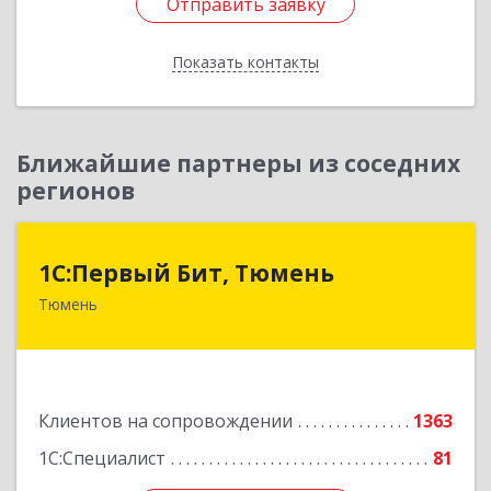
Отправить заявку
Отправить заявку
Показать контакты
Назад
Ближайшие партнеры из соседних
регионов
1С:Первый Бит, Тюмень
1С:Первый Бит, Тюмень
Тюмень
625000, Тюменская обл, Тюмень г, Республики
ул, дом № 61, оф.712
Подробнее
Клиентов на сопровождении
1363
1С:Специалист
81