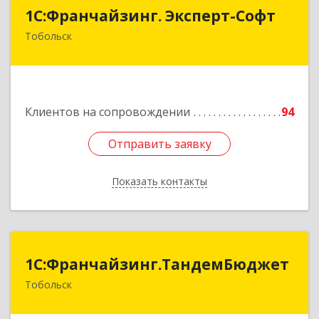
1С:Франчайзинг. Эксперт-Софт
1С:Франчайзинг. Эксперт-Софт
Тобольск
626150, Тюменская обл, Тобольск г, 7-й мкр,
дом № 39, пом.8
Подробнее
Клиентов на сопровождении
94
Отправить заявку
Отправить заявку
Показать контакты
Назад
1С:Франчайзинг.ТандемБюджет
1С:Франчайзинг.ТандемБюджет
Тобольск
Подробнее