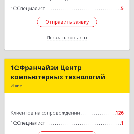
1С:Специалист
5
Отправить заявку
Отправить заявку
Показать контакты
Назад
1С:Франчайзи Центр
1С:Франчайзи Центр
компьютерных технологий
компьютерных технологий
Ишим
627750, Тюменская обл, Ишим г, 30 лет ВЛКСМ
ул, дом № 28/2
Клиентов на сопровождении
126
Подробнее
1С:Специалист
1