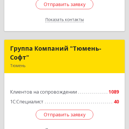
Отправить заявку
Отправить заявку
Показать контакты
Назад
Группа Компаний "Тюмень-
Группа Компаний "Тюмень-
Софт"
Софт"
Тюмень
625048, Тюменская обл, Тюмень г, Салтыкова-
Щедрина ул, дом № 44/4
Клиентов на сопровождении
1089
Подробнее
1С:Специалист
40
Отправить заявку
Отправить заявку