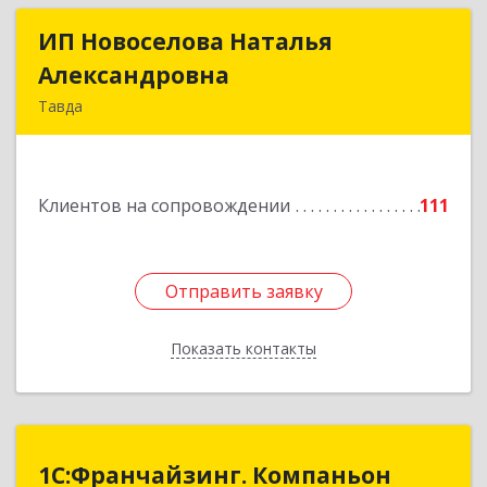
ИП Новоселова Наталья
ИП Новоселова Наталья
Александровна
Александровна
Тавда
623950, Свердловская обл, Тавда г, 9 Мая ул,
дом № 4
Клиентов на сопровождении
111
Подробнее
Отправить заявку
Отправить заявку
Показать контакты
Назад
1С:Франчайзинг. Компаньон
1С:Франчайзинг. Компаньон