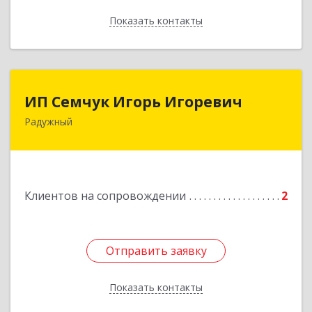
Показать контакты
Назад
ИП Семчук Игорь Игоревич
ИП Семчук Игорь Игоревич
Радужный
628464, ХМАО-Югра, г. Радужный, 1 мкн.,
строение 43
Подробнее
Клиентов на сопровождении
2
Отправить заявку
Отправить заявку
Показать контакты
Назад