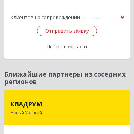
Подробнее
Клиентов на сопровождении
9
Отправить заявку
Отправить заявку
Показать контакты
Назад
Ближайшие партнеры из соседних
регионов
КВАДРУМ
КВАДРУМ
Новый Уренгой
629309, Ямало-Ненецкий АО, Новый Уренгой г,
Северное Кольцо ул, дом № 14