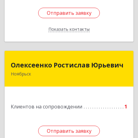
Отправить заявку
Отправить заявку
Показать контакты
Назад
Олексеенко Ростислав Юрьевич
Олексеенко Ростислав Юрьевич
Ноябрьск
629804, Ямало-Ненецкий АО, Ноябрьск г,
УТАДС п, дом № 84, кв.2
Подробнее
Клиентов на сопровождении
1
Отправить заявку
Отправить заявку