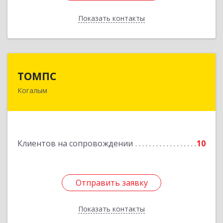
Показать контакты
Назад
ТОМПС
ТОМПС
Когалым
628484, Ханты-Мансийский Автономный округ
- Югра АО, Когалым г, Ленинградская ул, дом №
61, кв.8
Подробнее
Клиентов на сопровождении
10
Отправить заявку
Отправить заявку
Показать контакты
Назад