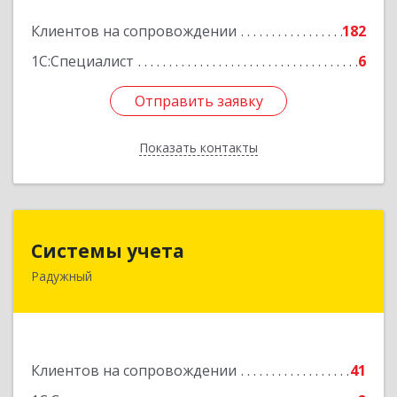
Подробнее
Клиентов на сопровождении
182
1С:Специалист
6
Отправить заявку
Отправить заявку
Показать контакты
Назад
Системы учета
Системы учета
Радужный
628462, Ханты-Мансийский Автономный округ
- Югра АО, Радужный г, 3-й мкр, дом № 1
Подробнее
Клиентов на сопровождении
41