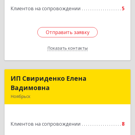
Клиентов на сопровождении
5
Отправить заявку
Отправить заявку
Показать контакты
Назад
ИП Свириденко Елена
ИП Свириденко Елена
Вадимовна
Вадимовна
Ноябрьск
629805, ЯНАО, Тюменская обл., г Ноябрьск,
ул.Магистральная д.65 ,кв.23
Клиентов на сопровождении
8
Подробнее