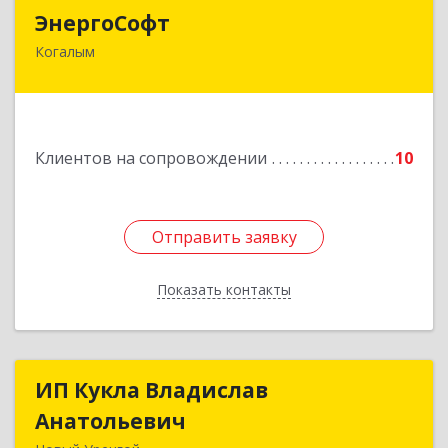
ЭнергоСофт
ЭнергоСофт
Когалым
628485, Ханты-Мансийский Автономный округ
- Югра АО, Когалым г, Сопочинского проезд,
строение 2, оф.18
Подробнее
Клиентов на сопровождении
10
Отправить заявку
Отправить заявку
Показать контакты
Назад
ИП Кукла Владислав
ИП Кукла Владислав
Анатольевич
Анатольевич