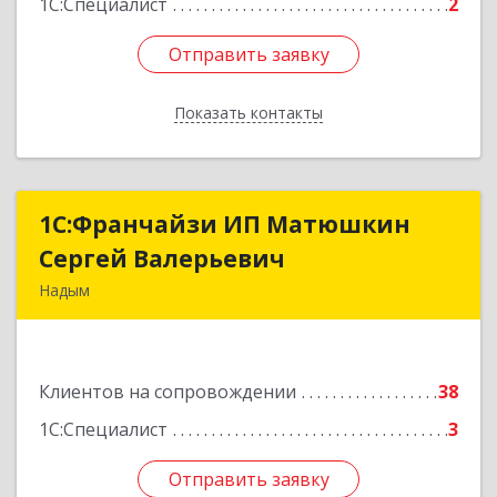
1С:Специалист
2
Отправить заявку
Отправить заявку
Показать контакты
Назад
1С:Франчайзи ИП Матюшкин
1С:Франчайзи ИП Матюшкин
Сергей Валерьевич
Сергей Валерьевич
Надым
629730, Ямало-Ненецкий АО, Надым г, ул.
Зверева, дом № 47, кв.28
Клиентов на сопровождении
38
Подробнее
1С:Специалист
3
Отправить заявку
Отправить заявку