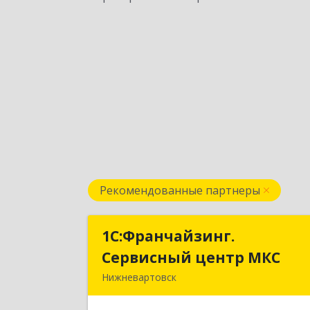
Рекомендованные партнеры
1С:Франчайзинг.
1С:Франчайзинг
Сервисный центр МКС
Сервисный центр МК
Нижневартовск
628615, Ханты-Мансийски
Автономный округ - Югра АО