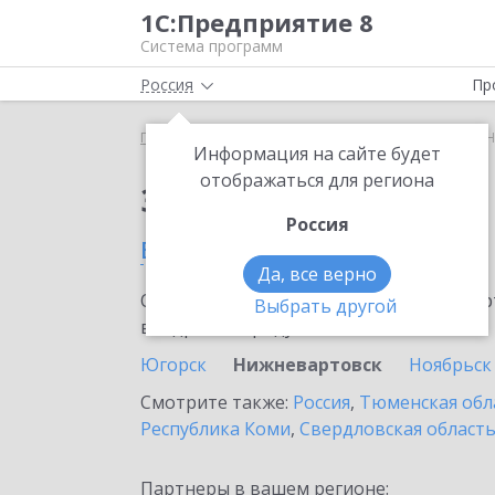
1С:Предприятие 8
Система программ
Россия
Пр
Главная
Сервисы ИТС
Smartway
Smartway в 
Информация на сайте будет
отображаться для региона
Заказать Smartway
Россия
в Нижневартовске
Да, все верно
Ознакомьтесь с информационными карт
Выбрать другой
внедрение продукта.
Югорск
Нижневартовск
Ноябрьск
Смотрите также:
Россия
,
Тюменская обл
Республика Коми
,
Свердловская област
Партнеры в вашем регионе: