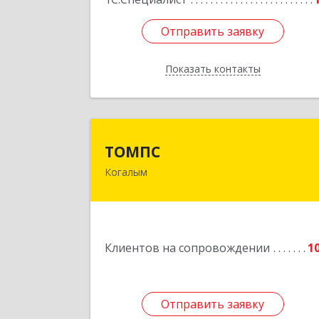
Отправить заявку
Отправить заявку
Показать контакты
Назад
ТОМП
ТОМПС
Когалым
628484, Ханты-Мансийски
Автономный округ - Югра АО
Когалым г, Ленинградская ул, дом 
61, кв.
Клиентов на сопровождении
1
Подробне
Отправить заявку
Отправить заявку