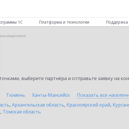
ограммы 1С
Платформа и технологии
Поддержка 
Нижневартовске
очками, выберите партнёра и отправьте заявку на ко
Тюмень
Ханты-Мансийск
Показать все населен
асть
,
Архангельская область
,
Красноярский край
,
Курган
ь
,
Томская область