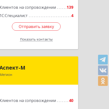
Клиентов на сопровождении
139
Подробнее
1С:Специалист
4
Отправить заявку
Отправить заявку
Показать контакты
Назад
Аспект-М
Аспект-М
Мегион
628681, Ханты-Мансийский
Автономный округ - Югра АО, Мегион
г, Строителей ул, дом № 2/3
Подробнее
Клиентов на сопровождении
40