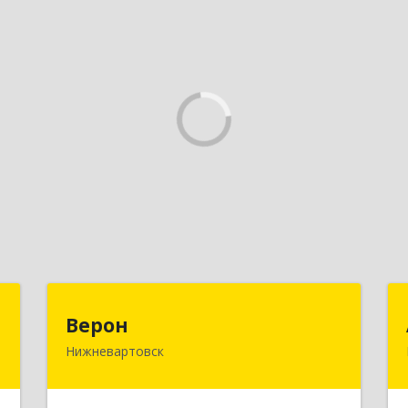
.
Верон
Верон
С
Нижневартовск
628609, Ханты-Мансийский
Автономный округ - Югра АО,
й
Нижневартовск г, Мира ул, Здание №
,