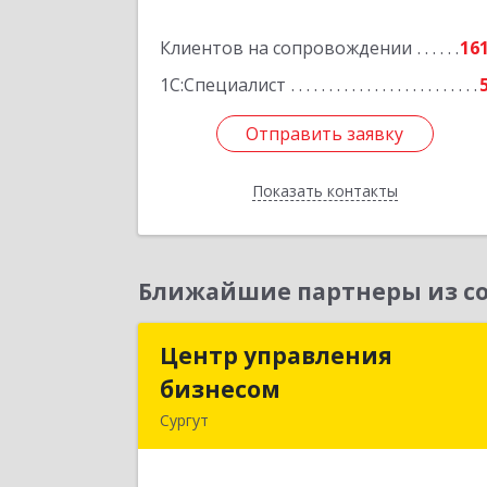
Нижневартовск г, Северная ул, дом 
Клиентов на сопровождении
54А, стр.1, оф.112, 20
16
1С:Специалист
Подробне
Отправить заявку
Отправить заявку
Показать контакты
Назад
Ближайшие партнеры из со
Центр управления
Центр управлени
бизнесом
бизнесо
Сургут
628403, Ханты-Мансийски
Автономный округ - Югра АО, Сургу