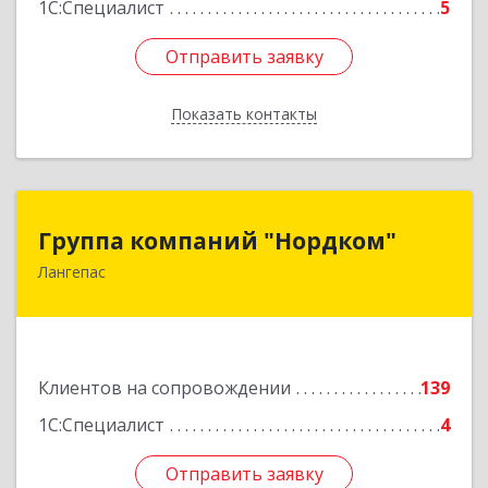
1С:Специалист
5
Отправить заявку
Отправить заявку
Показать контакты
Назад
Группа компаний "Нордком"
Группа компаний "Нордком"
Лангепас
628672, Тюменская обл, Лангепас г., Солнечная
ул., дом № 21/1, каб.313
Подробнее
Клиентов на сопровождении
139
1С:Специалист
4
Отправить заявку
Отправить заявку