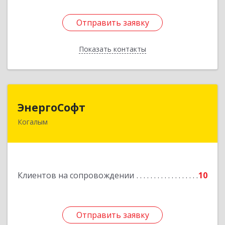
Отправить заявку
Отправить заявку
Показать контакты
Назад
ЭнергоСофт
ЭнергоСофт
Когалым
628485, Ханты-Мансийский Автономный округ
- Югра АО, Когалым г, Сопочинского проезд,
строение 2, оф.18
Подробнее
Клиентов на сопровождении
10
Отправить заявку
Отправить заявку