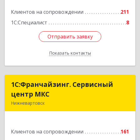
Подробнее
Клиентов на сопровождении
211
1С:Специалист
8
Отправить заявку
Отправить заявку
Показать контакты
Назад
1С:Франчайзинг. Сервисный
1С:Франчайзинг. Сервисный
центр МКС
центр МКС
Нижневартовск
628615, Ханты-Мансийский Автономный округ
- Югра АО, Нижневартовск г, Северная ул, дом
№ 54А, стр.1, оф.112, 202
Клиентов на сопровождении
161
Подробнее