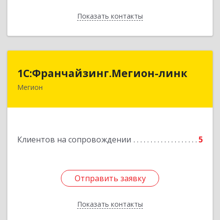
Показать контакты
Назад
1С:Франчайзинг.Мегион-линк
1С:Франчайзинг.Мегион-линк
Мегион
Подробнее
Клиентов на сопровождении
5
Отправить заявку
Отправить заявку
Показать контакты
Назад