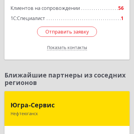
Клиентов на сопровождении
56
1С:Специалист
1
Отправить заявку
Отправить заявку
Показать контакты
Назад
Ближайшие партнеры из соседних
регионов
Югра-Сервис
Югра-Сервис
Нефтеюганск
628303, Ханты-Мансийский Автономный округ
- Югра АО, Нефтеюганск г, 6-й мкр, дом № 3,
кв.175