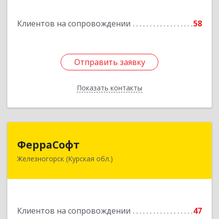
Подробнее
Клиентов на сопровождении
58
Отправить заявку
Отправить заявку
Показать контакты
Назад
ФерраСофт
ФерраСофт
Железногорск (Курская обл.)
307179, Курская обл, Железногорск г, Ленина ул,
дом № 92, корпус 1, оф.2-34
Подробнее
Клиентов на сопровождении
47