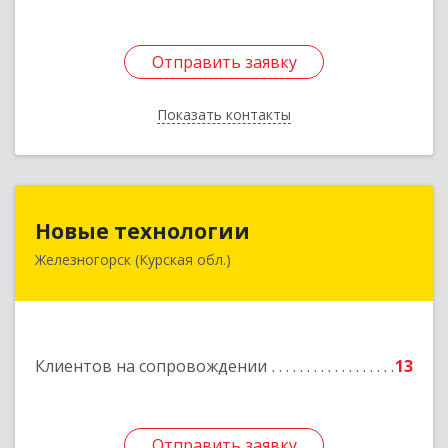
Отправить заявку
Отправить заявку
Показать контакты
Назад
Новые технологии
Новые технологии
Железногорск (Курская обл.)
307170, Курская обл, Железногорский р-н,
Железногорск г, Автолюбителей пер, дом № 5,
офис 7
Подробнее
Клиентов на сопровождении
13
Отправить заявку
Отправить заявку