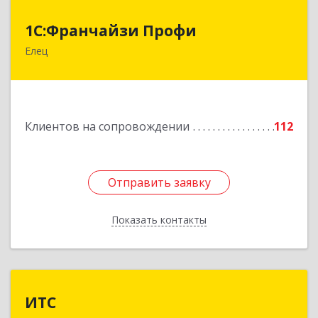
1С:Франчайзи Профи
1С:Франчайзи Профи
Елец
399784, Липецкая обл, Елец г, Гагарина ул,
Здание № 3а
Подробнее
Клиентов на сопровождении
112
Отправить заявку
Отправить заявку
Показать контакты
Назад
ИТС
ИТС