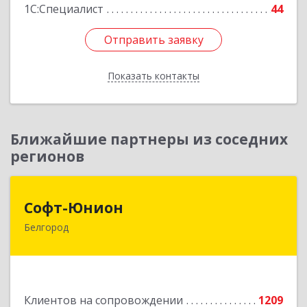
1С:Специалист
44
Отправить заявку
Отправить заявку
Показать контакты
Назад
Ближайшие партнеры из соседних
регионов
Софт-Юнион
Софт-Юнион
Белгород
308014, Белгородская обл, Белгород г, Садовая
ул, дом № 3а, оф.4/1
Подробнее
Клиентов на сопровождении
1209