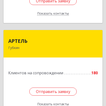
Отправить заявку
Отправить заявку
Показать контакты
Назад
АРТЕЛЬ
АРТЕЛЬ
Губкин
309181, Белгородская обл, Губкинский р-н,
Губкин г, Мира ул, дом № 20, оф.506
Подробнее
Клиентов на сопровождении
180
Отправить заявку
Отправить заявку
Показать контакты
Назад