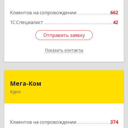
Подробнее
Клиентов на сопровождении
662
1С:Специалист
42
Отправить заявку
Отправить заявку
Показать контакты
Назад
Мега-Ком
Мега-Ком
Курск
305001, Курская обл, Курск г, Красной Армии ул,
дом № 23 А
Подробнее
Клиентов на сопровождении
374