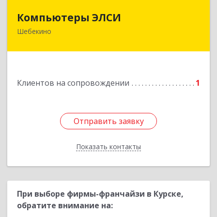
Компьютеры ЭЛСИ
Компьютеры ЭЛСИ
Шебекино
309290, Белгородская обл, Шебекино,
ул.Ленина , д.12
Подробнее
Клиентов на сопровождении
1
Отправить заявку
Отправить заявку
Показать контакты
Назад
При выборе фирмы-франчайзи в Курске,
обратите внимание на: