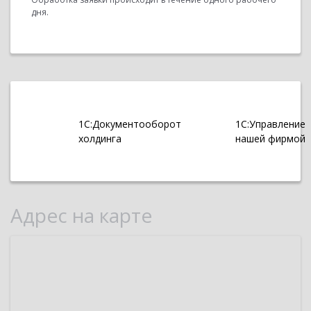
дня.
1С:Документооборот
1С:Управление
холдинга
нашей фирмой
Адрес на карте