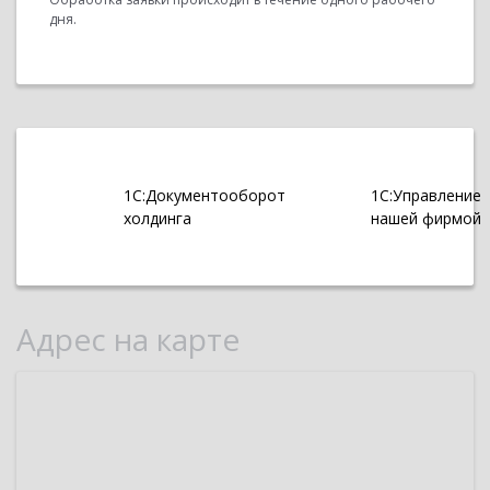
дня.
1С:Документооборот
1С:Управление
холдинга
нашей фирмой
Адрес на карте