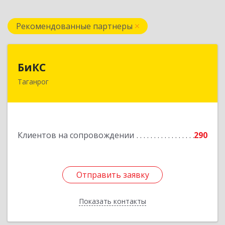
Рекомендованные партнеры
БиКС
БиКС
Таганрог
347900, Ростовская обл, Таганрог г, Фрунзе ул,
дом № 74, кв.1
Подробнее
Клиентов на сопровождении
290
Отправить заявку
Отправить заявку
Показать контакты
Назад