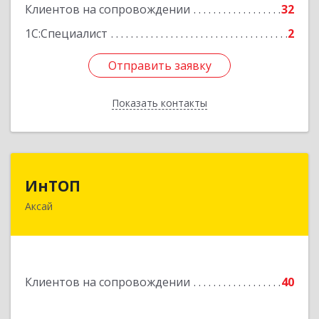
Клиентов на сопровождении
32
1С:Специалист
2
Отправить заявку
Отправить заявку
Показать контакты
Назад
ИнТОП
ИнТОП
Аксай
344000, Ростов-на-Дону г, Буденновский пр-кт,
дом № 80, оф.1004
Подробнее
Клиентов на сопровождении
40