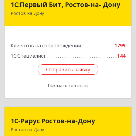
1С:Первый Бит, Ростов-на- Дону
Ростов-на-Дону
344091, Ростовская обл, Ростов-на-Дону г,
Малиновского ул, дом № 3, корпус 1, пом.36
Подробнее
Клиентов на сопровождении
1799
1С:Специалист
144
Отправить заявку
Отправить заявку
Показать контакты
Назад
1С-Рарус Ростов-на-Дону
1С-Рарус Ростов-на-Дону
Ростов-на-Дону
344002, Ростовская обл, г.о. город Ростов-на-