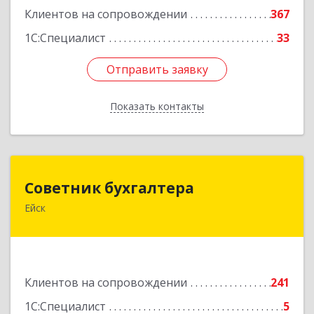
Клиентов на сопровождении
367
1С:Специалист
33
Отправить заявку
Отправить заявку
Показать контакты
Назад
Советник бухгалтера
Советник бухгалтера
Ейск
353691, Краснодарский край, Ейский р-н, Ейск г,
Красная ул, дом №45/2, оф.4
Подробнее
Клиентов на сопровождении
241
1С:Специалист
5