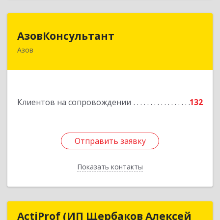
АзовКонсультант
АзовКонсультант
Азов
346780, Ростовская обл, Азов г, Петровский б-р,
дом № 5
Подробнее
Клиентов на сопровождении
132
Отправить заявку
Отправить заявку
Показать контакты
Назад
ActiProf (ИП Щербаков Алексей
ActiProf (ИП Щербаков Алексей