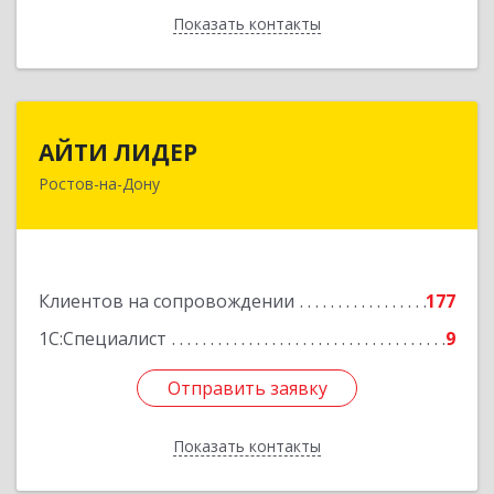
Показать контакты
Назад
АЙТИ ЛИДЕР
АЙТИ ЛИДЕР
Ростов-на-Дону
344065, Ростовская обл, Ростов-на-Дону г,
Беломорский пер, дом № 98, оф.206
Подробнее
Клиентов на сопровождении
177
1С:Специалист
9
Отправить заявку
Отправить заявку
Показать контакты
Назад