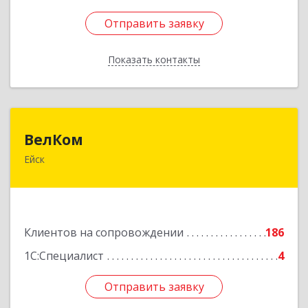
Отправить заявку
Отправить заявку
Показать контакты
Назад
ВелКом
ВелКом
Ейск
353688, Краснодарский край, Ейский р-н, Ейск г,
Керченский пер, дом № 2/1, корпус 1
Подробнее
Клиентов на сопровождении
186
1С:Специалист
4
Отправить заявку
Отправить заявку