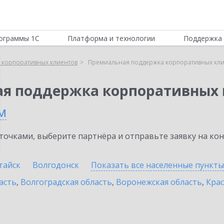
ограммы 1С
Платформа и технологии
Поддержка 
 корпоративных клиентов
Премиальная поддержка корпоративных кли
ая поддержка корпоративных 
м
очками, выберите партнёра и отправьте заявку на ко
тайск
Волгодонск
Показать все населенные
пункты
асть
,
Волгоградская область
,
Воронежская область
,
Крас