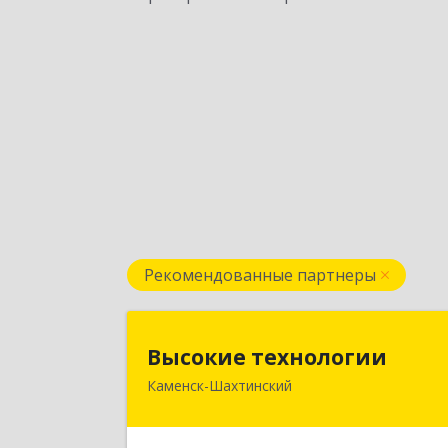
Рекомендованные партнеры
Высокие технологи
Высокие технологии
Каменск-Шахтинский
347810, Ростовская обл, Каменск
Шахтинский г, Карла Маркса пр-кт
дом № 31/33, этаж 2, оф.21