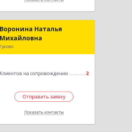
Воронина Наталья
Воронина Наталья
Михайловна
Михайловна
Гуково
Подробнее
Клиентов на сопровождении
2
Отправить заявку
Отправить заявку
Показать контакты
Назад