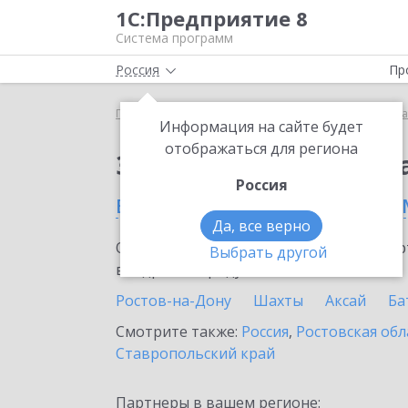
1С:Предприятие 8
Система программ
Россия
Пр
Главная
Сервисы ИТС
Премиальная поддержка
Информация на сайте будет
отображаться для региона
Заказать Премиальн
Россия
в Каменске-Шахтинско
Да, все верно
Ознакомьтесь с информационными карт
Выбрать другой
внедрение продукта.
Ростов-на-Дону
Шахты
Аксай
Ба
Смотрите также:
Россия
,
Ростовская обл
Ставропольский край
Партнеры в вашем регионе: