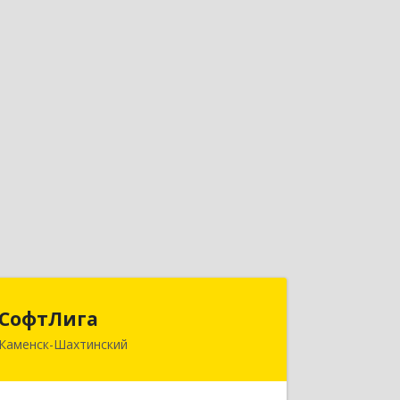
СофтЛига
СофтЛига
Каменск-Шахтинский
347800, Ростовская обл, Каменск-
Шахтинский г, Желябова ул, дом №
33А