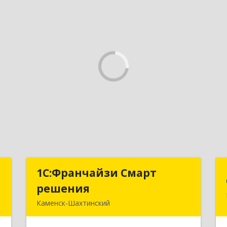
и
1С:Франчайзи Смарт
1С:Франчайзи Смарт
решения
решения
-
Каменск-Шахтинский
,
347800, Ростовская обл, Каменск-
7
Шахтинский г, Ворошилова ул, дом №