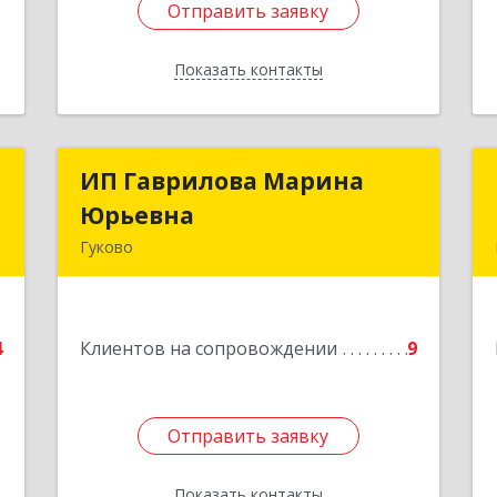
Отправить заявку
Отправить заявку
Показать контакты
Назад
с
ИП Гаврилова Марина
ИП Гаврилова Марина
Юрьевна
Юрьевна
н
Гуково
,
1
Подробнее
е
4
Клиентов на сопровождении
9
Отправить заявку
Отправить заявку
Показать контакты
Назад