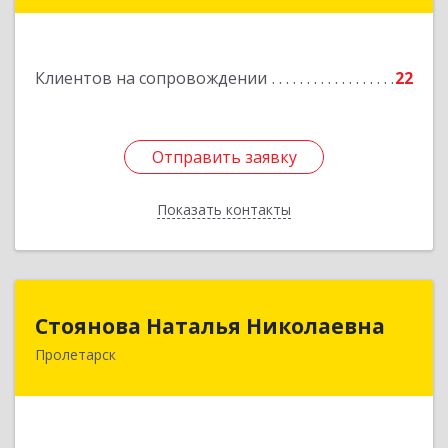
346510, Шахты г, Ленина ул, дом № 142
Подробнее
Клиентов на сопровождении
22
Отправить заявку
Отправить заявку
Показать контакты
Назад
Стоянова Наталья Николаевна
Стоянова Наталья Николаевна
Пролетарск
Подробнее