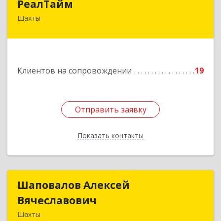
РеалТайм
Шахты
346504, Ростовская обл, Шахты г,
Чернышевского ул, дом № 42
Подробнее
Клиентов на сопровождении
19
Отправить заявку
Отправить заявку
Показать контакты
Назад
Шаповалов Алексей
Шаповалов Алексей
Вячеславович
Вячеславович
Шахты