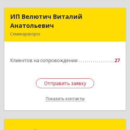
ИП Велютич Виталий
ИП Велютич Виталий
Анатольевич
Анатольевич
Семикаракорск
346630, Ростовская обл, Семикаракорск г,
В.А.Закруткина пр-кт, дом № 35
Клиентов на сопровождении
27
Подробнее
Отправить заявку
Отправить заявку
Показать контакты
Назад
РеалТайм