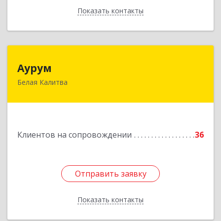
Показать контакты
Назад
Аурум
Аурум
Белая Калитва
347044, Ростовская обл, Белокалитвинский р-н,
Белая Калитва г, Леонова ул, дом № 37
Подробнее
Клиентов на сопровождении
36
Отправить заявку
Отправить заявку
Показать контакты
Назад