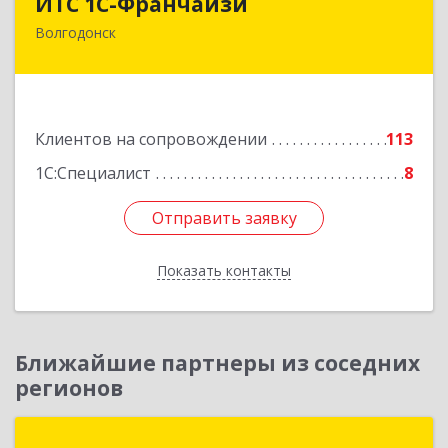
ИТС 1С-Франчайзи
Волгодонск
347380, Ростовская обл, Волгодонск г, Гагарина
ул, 22в помещение № III
Подробнее
Клиентов на сопровождении
113
1С:Специалист
8
Отправить заявку
Отправить заявку
Показать контакты
Назад
Ближайшие партнеры из соседних
регионов
Атлантика