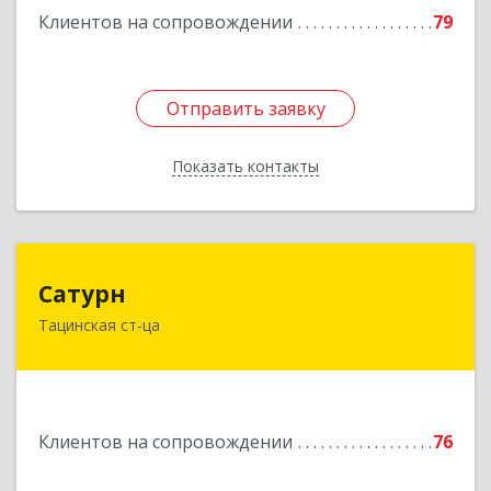
Клиентов на сопровождении
79
Отправить заявку
Отправить заявку
Показать контакты
Назад
Сатурн
Сатурн
Тацинская ст-ца
347060, Ростовская область, Тацинский район,
ст-ца Тацинская, ул.М.Горького, дом № 54
Подробнее
Клиентов на сопровождении
76