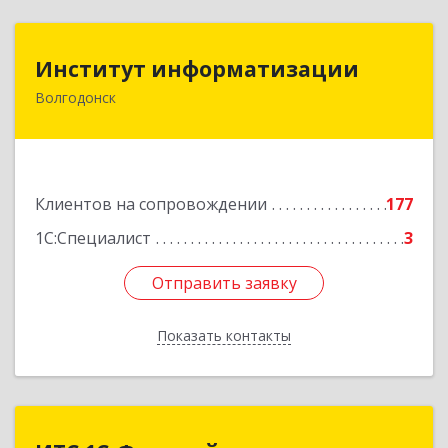
Институт информатизации
Институт информатизации
Волгодонск
347383, Ростовская обл, Волгодонск г, Маршала
Кошевого ул, дом № 44, корпус II, оф.6
Подробнее
Клиентов на сопровождении
177
1С:Специалист
3
Отправить заявку
Отправить заявку
Показать контакты
Назад
ИТС 1С-Франчайзи