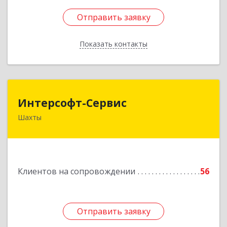
Отправить заявку
Отправить заявку
Показать контакты
Назад
Интерсофт-Сервис
Интерсофт-Сервис
Шахты
346480, Ростовская обл, Шахты г, Советская ул,
дом № 279/10
Подробнее
Клиентов на сопровождении
56
Отправить заявку
Отправить заявку