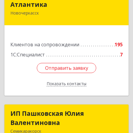
Атлантика
Новочеркасск
346428, Ростовская обл, Новочеркасск г,
Кривопустенко пер, домовладение № 4А, пом.1
Подробнее
Клиентов на сопровождении
195
1С:Специалист
7
Отправить заявку
Отправить заявку
Показать контакты
Назад
ИП Пашковская Юлия
ИП Пашковская Юлия
Валентиновна
Валентиновна
Семикаракорск