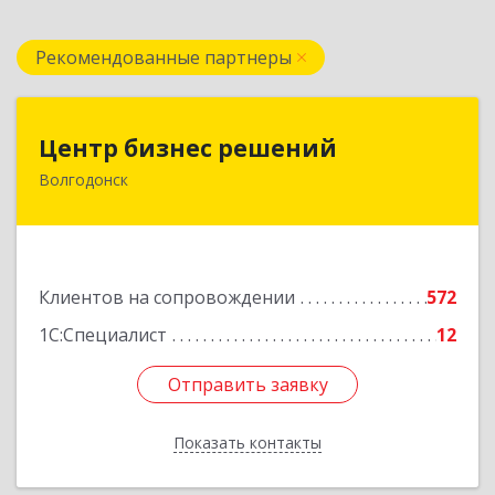
Рекомендованные партнеры
Центр бизнес решений
Центр бизнес решений
Волгодонск
347375, Ростовская обл, Волгодонск г,
Курчатова пр-кт, дом № 45, кв.3
Подробнее
Клиентов на сопровождении
572
1С:Специалист
12
Отправить заявку
Отправить заявку
Показать контакты
Назад