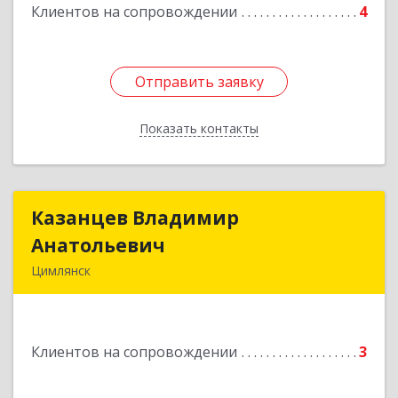
Клиентов на сопровождении
4
Отправить заявку
Отправить заявку
Показать контакты
Назад
Казанцев Владимир
Казанцев Владимир
Анатольевич
Анатольевич
Цимлянск
347 320, 347320, Ростовская обл, Цимлянский р-
н, Цимлянск г, Западный пер, дом № 3
Клиентов на сопровождении
3
Подробнее