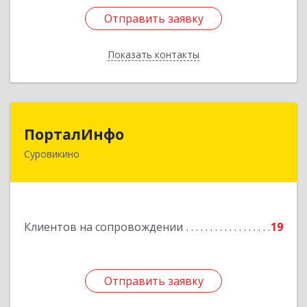
Отправить заявку
Отправить заявку
Показать контакты
Назад
ПорталИнфо
ПорталИнфо
Суровикино
404414, г.Суровкино Волгоградской обл. ул. 1-й
мкр д.21 кв 9
Подробнее
Клиентов на сопровождении
19
Отправить заявку
Отправить заявку