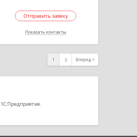
Отправить заявку
Отправить заявку
Показать контакты
Назад
1
2
Вперед
>
 1С:Предприятие.