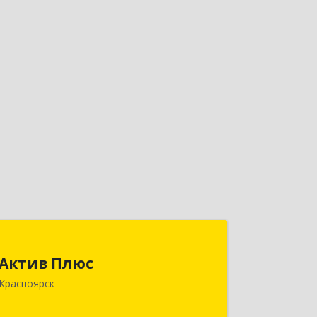
Актив Плюс
Актив Плюс
660017, Красноярский край,
Красноярск
Красноярск г, Обороны ул, дом № 3,
оф.220