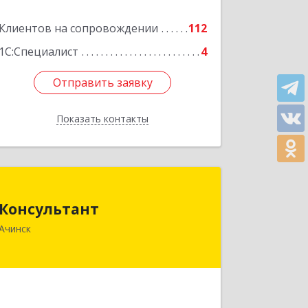
Клиентов на сопровождении
112
1С:Специалист
4
Отправить заявку
Отправить заявку
Показать контакты
Назад
Консультант
Консультант
662159, Красноярский край, Ачинск г,
Ачинск
Юго-Восточный район, дом № 21А
Подробнее