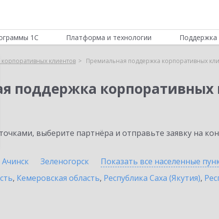
ограммы 1С
Платформа и технологии
Поддержка 
 корпоративных клиентов
Премиальная поддержка корпоративных кли
ая поддержка корпоративных 
очками, выберите партнёра и отправьте заявку на ко
Ачинск
Зеленогорск
Показать все населенные
пун
сть
,
Кемеровская область
,
Республика Саха (Якутия)
,
Рес