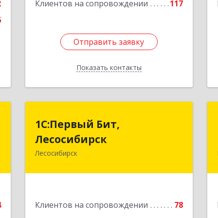
2
Клиентов на сопровождении
117
6
Отправить заявку
Отправить заявку
Показать контакты
Назад
и
1С:Первый Бит,
1С:Первый Бит,
Лесосибирск
Лесосибирск
,
,
Лесосибирск
662544, Красноярский край,
Б
Лесосибирск г, Привокзальная ул,
дом № 12, оф.216
е
Подробнее
4
Клиентов на сопровождении
78