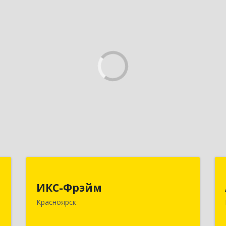
,
ИКС-Фрэйм
,
ИКС-Фрэйм
660077, Красноярский край,
с
Красноярск
Красноярск г, Батурина ул, дом № 32,
пом.4