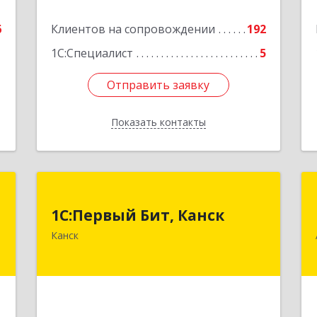
е
Подробнее
6
Клиентов на сопровождении
192
1С:Специалист
5
Отправить заявку
Отправить заявку
Показать контакты
Назад
С
1С:Первый Бит, Канск
1С:Первый Бит, Канск
,
663600, Красноярский край, Канск г,
Канск
м
30 лет ВЛКСМ ул, дом № 20, пом.25
6
Подробнее
е