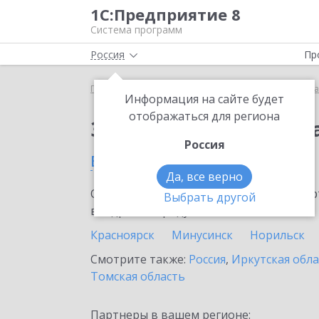
1С:Предприятие 8
Система программ
Россия
Пр
Главная
Сервисы ИТС
Премиальная поддержка
Информация на сайте будет
отображаться для региона
Заказать Премиальн
Россия
в Красноярском крае
Да, все верно
Ознакомьтесь с информационными карт
Выбрать другой
внедрение продукта.
Красноярск
Минусинск
Норильск
Смотрите также:
Россия
,
Иркутская обла
Томская область
Партнеры в вашем регионе: