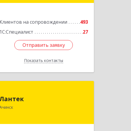
Подробнее
Клиентов на сопровождении
493
1С:Специалист
27
Отправить заявку
Отправить заявку
Показать контакты
Назад
Лантек
Лантек
662153, Красноярский край, Ачинск г,
Ачинск
Декабристов ул, дом № 58
Подробнее