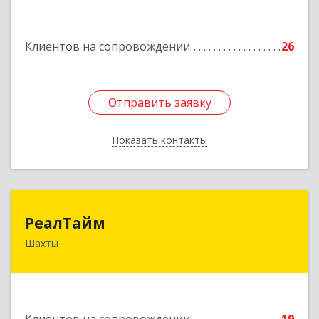
Подробнее
Клиентов на сопровождении
26
Отправить заявку
Отправить заявку
Показать контакты
Назад
РеалТайм
РеалТайм
Шахты
346504, Ростовская обл, Шахты г,
Чернышевского ул, дом № 42
Подробнее