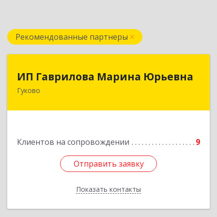
Рекомендованные партнеры
ИП Гаврилова Марина Юрьевна
ИП Гаврилова Марина Юрьевна
Гуково
Подробнее
Клиентов на сопровождении
9
Отправить заявку
Отправить заявку
Показать контакты
Назад