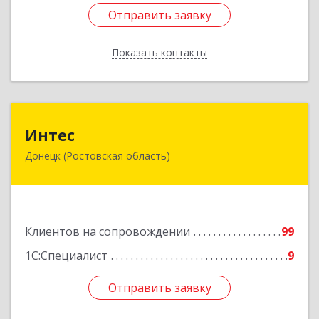
Отправить заявку
Отправить заявку
Показать контакты
Назад
Интес
Интес
Донецк (Ростовская область)
346330, Ростовская обл, Донецк г, 60-й кв-л,
дом № 6 ( пристройка)
Подробнее
Клиентов на сопровождении
99
1С:Специалист
9
Отправить заявку
Отправить заявку