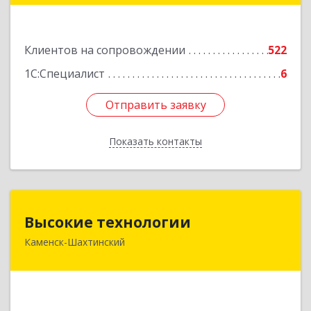
Подробнее
Клиентов на сопровождении
522
1С:Специалист
6
Отправить заявку
Отправить заявку
Показать контакты
Назад
Высокие технологии
Высокие технологии
Каменск-Шахтинский
347810, Ростовская обл, Каменск-Шахтинский г,
Карла Маркса пр-кт, дом № 31/33, этаж 2,
оф.217