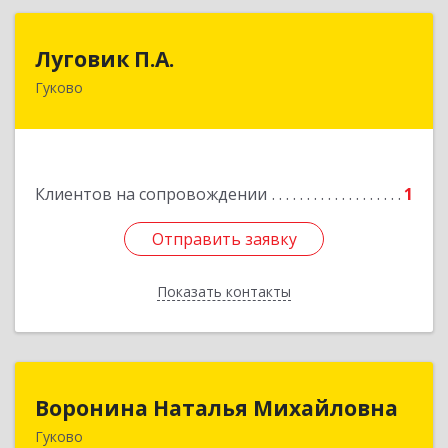
Луговик П.А.
Луговик П.А.
Гуково
Подробнее
Клиентов на сопровождении
1
Отправить заявку
Отправить заявку
Показать контакты
Назад
Воронина Наталья Михайловна
Воронина Наталья Михайловна
Гуково