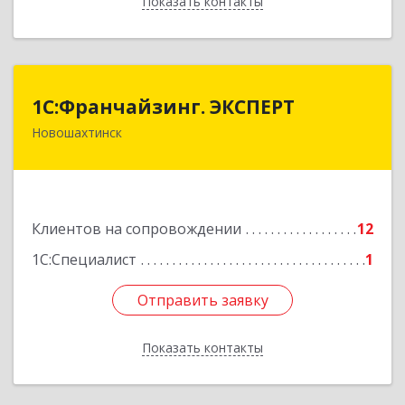
Показать контакты
Назад
1С:Франчайзинг. ЭКСПЕРТ
1С:Франчайзинг. ЭКСПЕРТ
Новошахтинск
346901, Ростовская обл, Новошахтинск г,
Куйбышева ул, дом № 6, кв.2
Подробнее
Клиентов на сопровождении
12
1С:Специалист
1
Отправить заявку
Отправить заявку
Показать контакты
Назад