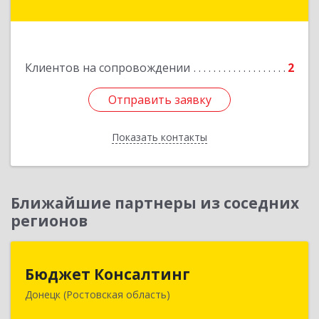
Подробнее
Клиентов на сопровождении
2
Отправить заявку
Отправить заявку
Показать контакты
Назад
Ближайшие партнеры из соседних
регионов
Бюджет Консалтинг
Бюджет Консалтинг
Донецк (Ростовская область)
346338, Ростовская обл, г.о. Город Донецк,
Донецк г, 12-й кв-л, дом № 10, оф.28