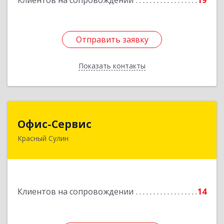
Клиентов на сопровождении
19
Отправить заявку
Отправить заявку
Показать контакты
Назад
Офис-Сервис
Офис-Сервис
Красный Сулин
346350, Ростовская обл, р-н Красносулинский,
Красный Сулин г, Заводская ул, дом № 1
Подробнее
Клиентов на сопровождении
14