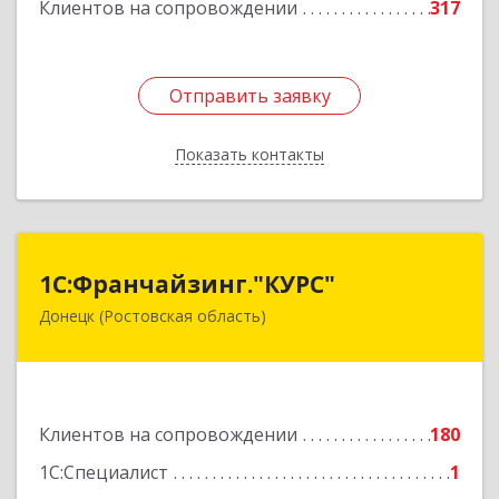
Подробнее
Клиентов на сопровождении
317
Отправить заявку
Отправить заявку
Показать контакты
Назад
1С:Франчайзинг."КУРС"
1С:Франчайзинг."КУРС"
Донецк (Ростовская область)
346330, Ростовская обл, Донецк г, Благодатный
пер, дом № 16
Подробнее
Клиентов на сопровождении
180
1С:Специалист
1