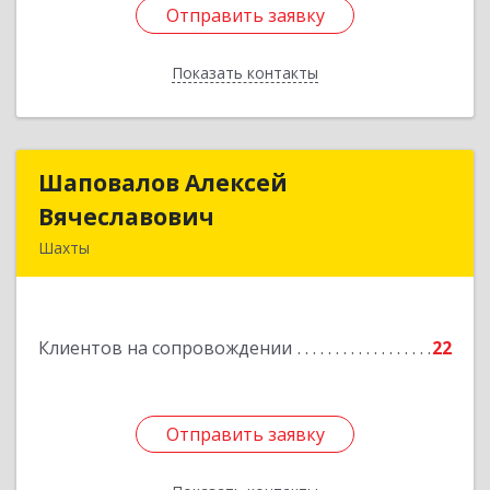
Отправить заявку
Отправить заявку
Показать контакты
Назад
Шаповалов Алексей
Шаповалов Алексей
Вячеславович
Вячеславович
Шахты
346510, Шахты г, Ленина ул, дом № 142
Подробнее
Клиентов на сопровождении
22
Отправить заявку
Отправить заявку