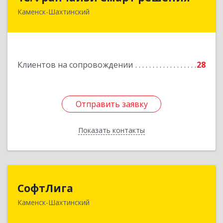
Каменск-Шахтинский
347800, Ростовская обл, Каменск-Шахтинский г,
Ворошилова ул, дом № 152
Подробнее
Клиентов на сопровождении
28
Отправить заявку
Отправить заявку
Показать контакты
Назад
СофтЛига
СофтЛига
Каменск-Шахтинский
347800, Ростовская обл, Каменск-Шахтинский г,
Желябова ул, дом № 33А