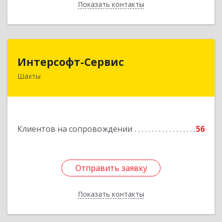
Показать контакты
Назад
Интерсофт-Сервис
Интерсофт-Сервис
Шахты
346480, Ростовская обл, Шахты г, Советская ул,
дом № 279/10
Подробнее
Клиентов на сопровождении
56
Отправить заявку
Отправить заявку
Показать контакты
Назад