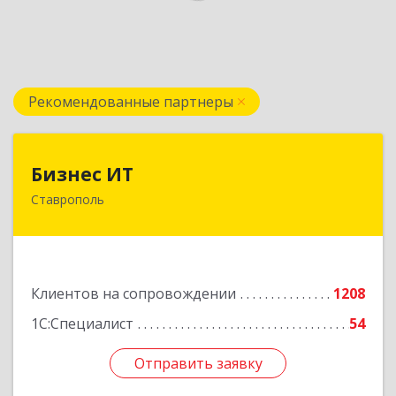
Рекомендованные партнеры
Бизнес ИТ
Бизнес ИТ
Ставрополь
355035, Ставропольский край, Ставрополь г, 1
Промышленная ул, дом № 3, корпус А
Подробнее
Клиентов на сопровождении
1208
1С:Специалист
54
Отправить заявку
Отправить заявку