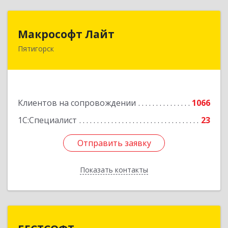
Макрософт Лайт
Макрософт Лайт
Пятигорск
357501, Ставропольский край, Пятигорск г,
Коста Хетагурова ул, дом № 4
Подробнее
Клиентов на сопровождении
1066
1С:Специалист
23
Отправить заявку
Отправить заявку
Показать контакты
Назад
БЕСТСОФТ