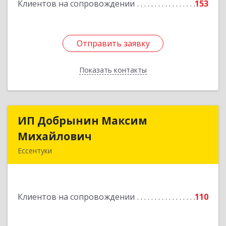
Клиентов на сопровождении
153
Подробнее
Отправить заявку
Отправить заявку
Показать контакты
Назад
ИП Добрынин Максим
ИП Добрынин Максим
Михайлович
Михайлович
Ессентуки
357601, Ставропольский край, Ессентуки,
Спасателей, дом № 5, кв.43
Клиентов на сопровождении
110
Подробнее