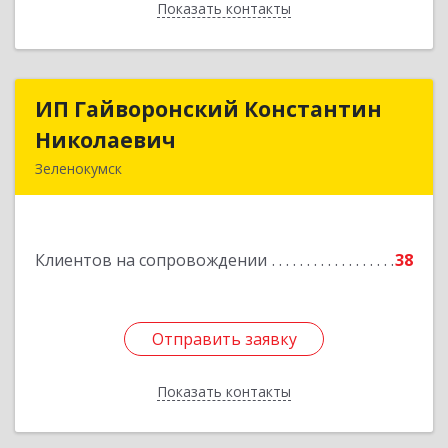
Показать контакты
Назад
ИП Гайворонский Константин
ИП Гайворонский Константин
Николаевич
Николаевич
Зеленокумск
357910, Ставропольский край, Советский р-н,
Зеленокумск г, Ленина пл, дом № 6, оф.4
Клиентов на сопровождении
38
Подробнее
Отправить заявку
Отправить заявку
Показать контакты
Назад