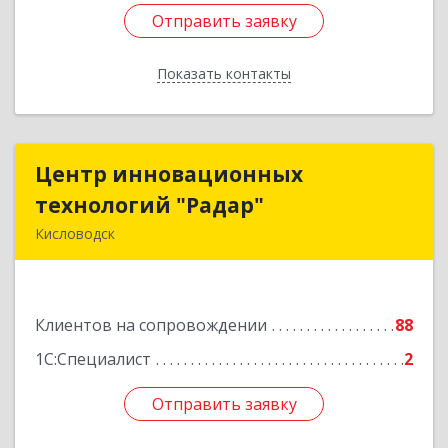
Отправить заявку
Отправить заявку
Показать контакты
Назад
Центр инновационных
Центр инновационных
технологий "Радар"
технологий "Радар"
Кисловодск
357000, Ставропольский край, Кисловодск г,
Цандера проезд, дом № 2
Клиентов на сопровождении
88
Подробнее
1С:Специалист
2
Отправить заявку
Отправить заявку