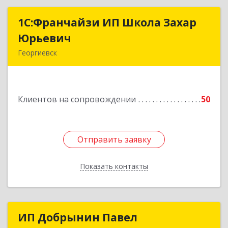
1С:Франчайзи ИП Школа Захар
1С:Франчайзи ИП Школа Захар
Юрьевич
Юрьевич
Георгиевск
357840, Ставропольский край, Георгиевский р-
н, Александрийская ст-ца, Курдюмовский пер,
дом № 10
Клиентов на сопровождении
50
Подробнее
Отправить заявку
Отправить заявку
Показать контакты
Назад
ИП Добрынин Павел
ИП Добрынин Павел