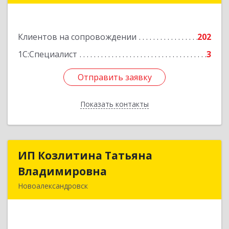
№ 136
Подробнее
Клиентов на сопровождении
202
1С:Специалист
3
Отправить заявку
Отправить заявку
Показать контакты
Назад
ИП Козлитина Татьяна
ИП Козлитина Татьяна
Владимировна
Владимировна
Новоалександровск
356000, Ставропольский край,
Новоалександровск г, Гайдара пер, дом № 25