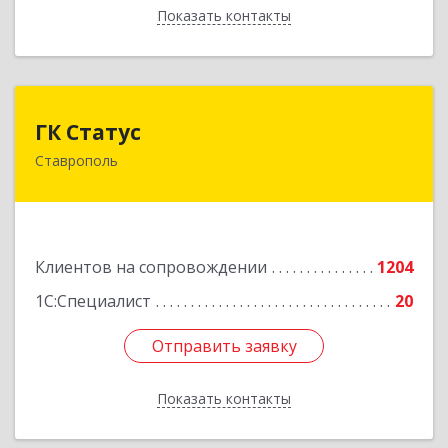
Показать контакты
Назад
ГК Статус
ГК Статус
Ставрополь
355002, Ставропольский край, Ставрополь г,
Лермонтова ул, дом № 187
Подробнее
Клиентов на сопровождении
1204
1С:Специалист
20
Отправить заявку
Отправить заявку
Показать контакты
Назад