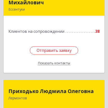
Михайлович
Михайлович
Ессентуки
Подробнее
Клиентов на сопровождении
38
Отправить заявку
Отправить заявку
Показать контакты
Назад
Приходько Людмила Олеговна
Приходько Людмила Олеговна
Лермонтов
357341, Лермонтов г, П.Лумумбы ул, дом №
43/2, кв.44