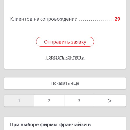
Подробнее
Клиентов на сопровождении
29
Отправить заявку
Отправить заявку
Показать контакты
Назад
Показать еще
>
1
2
3
При выборе фирмы-франчайзи в