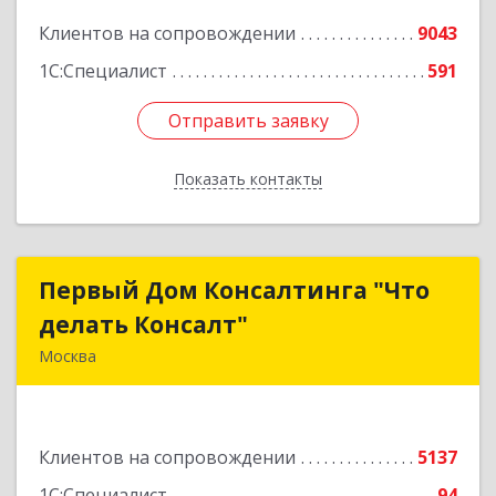
Клиентов на сопровождении
9043
1С:Специалист
591
Отправить заявку
Отправить заявку
Показать контакты
Назад
Первый Дом Консалтинга "Что
Первый Дом Консалтинга "Что
делать Консалт"
делать Консалт"
Москва
127083, Москва г, Мишина ул, дом № 56
Подробнее
Клиентов на сопровождении
5137
1С:Специалист
94