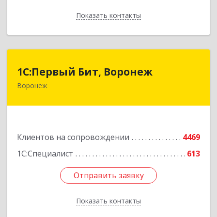
Показать контакты
Назад
1С:Первый Бит, Воронеж
1С:Первый Бит, Воронеж
Воронеж
394006, Воронежская обл, Воронеж г, 20-летия
Октября ул, дом № 119, оф.711
Подробнее
Клиентов на сопровождении
4469
1С:Специалист
613
Отправить заявку
Отправить заявку
Показать контакты
Назад