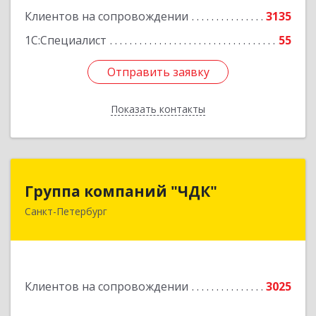
Клиентов на сопровождении
3135
1С:Специалист
55
Отправить заявку
Отправить заявку
Показать контакты
Назад
Группа компаний "ЧДК"
Группа компаний "ЧДК"
Санкт-Петербург
191119, Санкт-Петербург г, вн.тер.г.
муниципальный округ Владимирский округ,
Лиговский пр-кт, дом № 123, литера А, пом.5-Н
Подробнее
Клиентов на сопровождении
3025