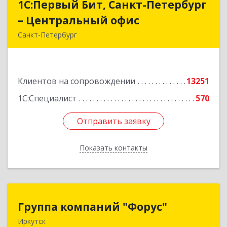
1С:Первый Бит, Санкт-Петербург
1С:Первый Бит, Санкт-Петербург
– Центральный офис
– Центральный офис
Санкт-Петербург
г.Санкт-Петербург, Невский проспект, 10
Подробнее
Клиентов на сопровождении
13251
1С:Специалист
570
Отправить заявку
Отправить заявку
Показать контакты
Назад
Группа компаний "Форус"
Группа компаний "Форус"
Иркутск
664007, Иркутская обл, Иркутск г, Ямская ул,