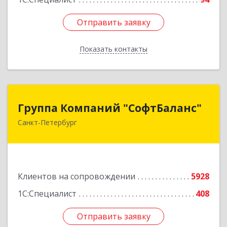
Отправить заявку
Отправить заявку
Показать контакты
Назад
Группа Компаний "СофтБаланс"
Группа Компаний "СофтБаланс"
Санкт-Петербург
195112, Санкт-Петербург г, Заневский пр-кт,
дом № 30, корпус 2, литера А
Подробнее
Клиентов на сопровождении
5928
1С:Специалист
408
Отправить заявку
Отправить заявку