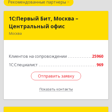
Рекомендованные партнеры
1С:Первый Бит, Москва –
1С:Первый Бит, Москва –
Центральный офис
Центральный офис
Москва
г. Москва, ул. Воронцовская, д. 35Б, корп 2
Подробнее
Клиентов на сопровождении
25960
1С:Специалист
969
Отправить заявку
Отправить заявку
Показать контакты
Назад