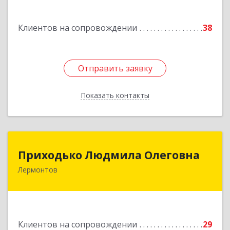
Подробнее
Клиентов на сопровождении
38
Отправить заявку
Отправить заявку
Показать контакты
Назад
Приходько Людмила Олеговна
Приходько Людмила Олеговна
Лермонтов
357341, Лермонтов г, П.Лумумбы ул, дом №
43/2, кв.44
Подробнее
Клиентов на сопровождении
29