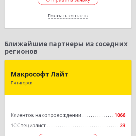
Показать контакты
Назад
Ближайшие партнеры из соседних
регионов
Макрософт Лайт
Макрософт Лайт
Пятигорск
357501, Ставропольский край, Пятигорск г,
Коста Хетагурова ул, дом № 4
Подробнее
Клиентов на сопровождении
1066
1С:Специалист
23