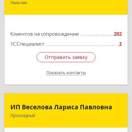
Нальчик
360016, Кабардино-Балкарская Респ, Нальчик г,
Калюжного ул, дом № 3, этаж 2
Подробнее
Клиентов на сопровождении
202
1С:Специалист
2
Отправить заявку
Отправить заявку
Показать контакты
Назад
ИП Веселова Лариса Павловна
ИП Веселова Лариса Павловна
Прохладный
361045, Кабардино-Балкарская Респ,
Прохладный г, Добровольская ул, дом № 31