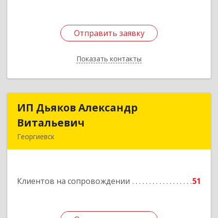
Отправить заявку
Отправить заявку
Показать контакты
Назад
ИП Дьяков Александр
ИП Дьяков Александр
Витальевич
Витальевич
Георгиевск
Подробнее
Клиентов на сопровождении
51