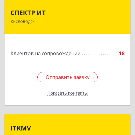
СПЕКТР ИТ
СПЕКТР ИТ
Кисловодск
357736, Ставропольский край, Кисловодск г,
Ставропольская ул, дом № 8
Подробнее
Клиентов на сопровождении
18
Отправить заявку
Отправить заявку
Показать контакты
Назад
ITKMV
ITKMV