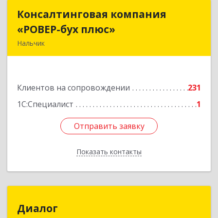
Консалтинговая компания
Консалтинговая компания
«РОВЕР-бух плюс»
«РОВЕР-бух плюс»
Нальчик
360004, Кабардино-Балкарская Респ, Нальчик г,
Кирова ул, дом № 233
Клиентов на сопровождении
231
Подробнее
1С:Специалист
1
Отправить заявку
Отправить заявку
Показать контакты
Назад
Диалог
Диалог