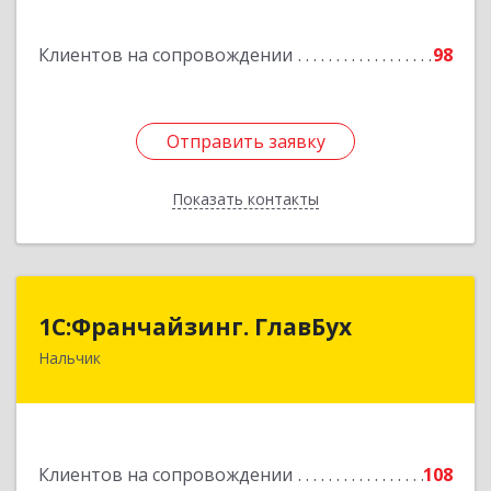
Подробнее
Клиентов на сопровождении
98
Отправить заявку
Отправить заявку
Показать контакты
Назад
1С:Франчайзинг. ГлавБух
1С:Франчайзинг. ГлавБух
Нальчик
360000, Кабардино-Балкарская Респ, Нальчик г,
Пачева ул, дом № 13, ТОД Европа, этаж 3, оф.2
Подробнее
Клиентов на сопровождении
108