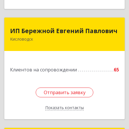
ИП Бережной Евгений Павлович
ИП Бережной Евгений Павлович
Кисловодск
357748, Ставропольский край, Кисловодск г,
Главная ул, дом № 30
Подробнее
Клиентов на сопровождении
65
Отправить заявку
Отправить заявку
Показать контакты
Назад