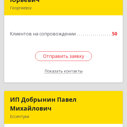
Георгиевск
357840, Ставропольский край, Георгиевский р-
н, Александрийская ст-ца, Курдюмовский пер,
дом № 10
Клиентов на сопровождении
50
Подробнее
Отправить заявку
Отправить заявку
Показать контакты
Назад
ИП Добрынин Павел
ИП Добрынин Павел
Михайлович
Михайлович
Ессентуки