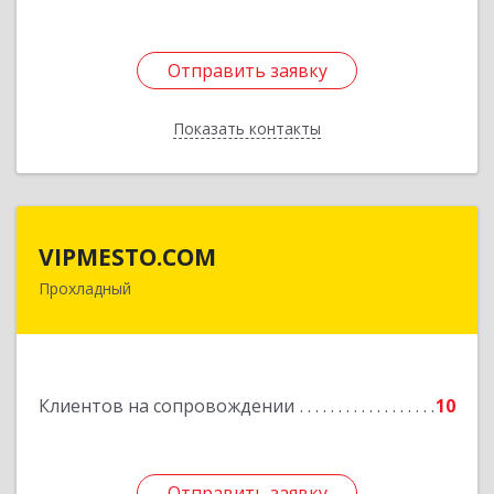
Отправить заявку
Отправить заявку
Показать контакты
Назад
VIPMESTO.COM
VIPMESTO.COM
Прохладный
361045, Кабардино-Балкарская Респ,
Прохладный г, Ленина ул, дом № 89, кв.36
Подробнее
Клиентов на сопровождении
10
Отправить заявку
Отправить заявку