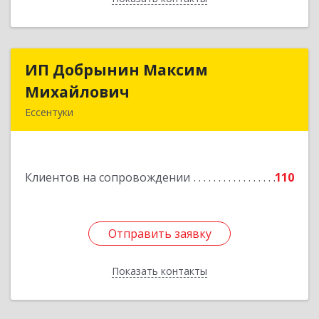
ИП Добрынин Максим
ИП Добрынин Максим
Михайлович
Михайлович
Ессентуки
357601, Ставропольский край, Ессентуки,
Спасателей, дом № 5, кв.43
Клиентов на сопровождении
110
Подробнее
Отправить заявку
Отправить заявку
Показать контакты
Назад