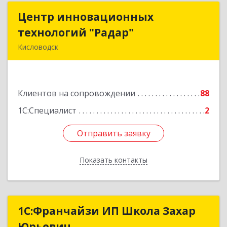
Центр инновационных
Центр инновационных
технологий "Радар"
технологий "Радар"
Кисловодск
357000, Ставропольский край, Кисловодск г,
Цандера проезд, дом № 2
Клиентов на сопровождении
88
Подробнее
1С:Специалист
2
Отправить заявку
Отправить заявку
Показать контакты
Назад
1С:Франчайзи ИП Школа Захар
1С:Франчайзи ИП Школа Захар
Юрьевич
Юрьевич