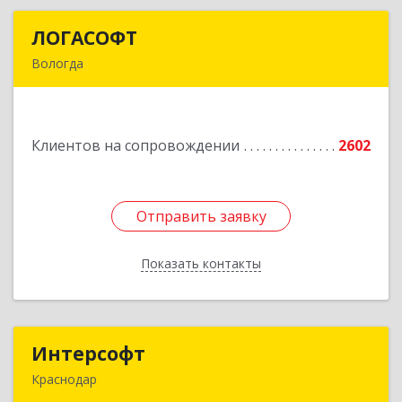
ЛОГАСОФТ
ЛОГАСОФТ
Вологда
160002, Вологодская обл, Вологда г, Гагарина
ул, дом № 26, пом.3
Клиентов на сопровождении
2602
Подробнее
Отправить заявку
Отправить заявку
Показать контакты
Назад
Интерсофт
Интерсофт
Краснодар
350020, Краснодарский край, Краснодар г,