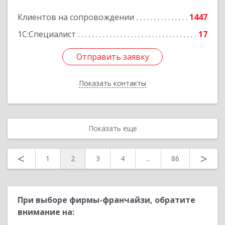
Клиентов на сопровождении
1447
Подробнее
1С:Специалист
17
Отправить заявку
Отправить заявку
Показать контакты
Назад
Показать еще
<
>
1
2
3
4
...
86
При выборе фирмы-франчайзи, обратите
внимание на: