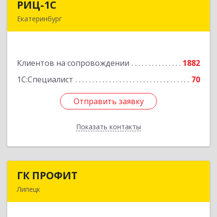
РИЦ-1С
РИЦ-1С
Екатеринбург
620102, Свердловская обл, Екатеринбург г,
Фурманова ул, дом № 124
Клиентов на сопровождении
1882
Подробнее
1С:Специалист
70
Отправить заявку
Отправить заявку
Показать контакты
Назад
ГК ПРОФИТ
ГК ПРОФИТ
Липецк
398001, Липецкая обл, Липецк г, Советская ул,
дом № 66Б, пом.8