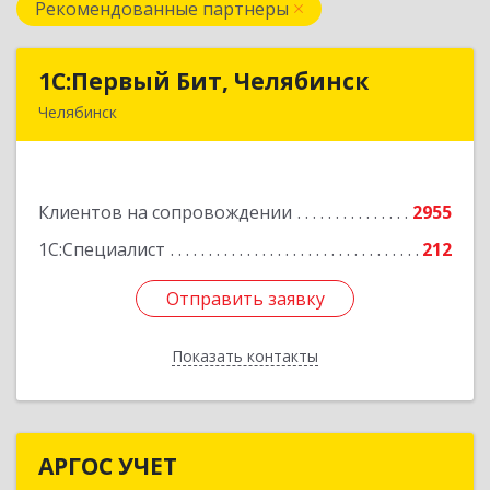
Рекомендованные партнеры
1С:Первый Бит, Челябинск
1С:Первый Бит, Челябинск
Челябинск
454084, Челябинская обл, Челябинск г,
Каслинская ул, дом № 77, оф.109
Клиентов на сопровождении
2955
Подробнее
1С:Специалист
212
Отправить заявку
Отправить заявку
Показать контакты
Назад
АРГОС УЧЕТ
АРГОС УЧЕТ