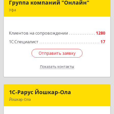
Группа компаний "Онлайн"
Группа компаний "Онлайн"
Уфа
450006, Башкортостан Респ, г.о. город Уфа, Уфа
г, Цюрупы ул, дом № 130, этаж 1
Клиентов на сопровождении
1280
Подробнее
1С:Специалист
17
Отправить заявку
Отправить заявку
Показать контакты
Назад
1С-Рарус Йошкар-Ола
1С-Рарус Йошкар-Ола
Йошкар-Ола
424004, Марий Эл Респ, Йошкар-Ола г, Волкова
ул, дом № 68