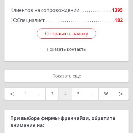
Клиентов на сопровождении
1395
Подробнее
1С:Специалист
182
Отправить заявку
Отправить заявку
Показать контакты
Назад
Показать еще
<
>
1
...
3
4
5
...
86
При выборе фирмы-франчайзи, обратите
внимание на: