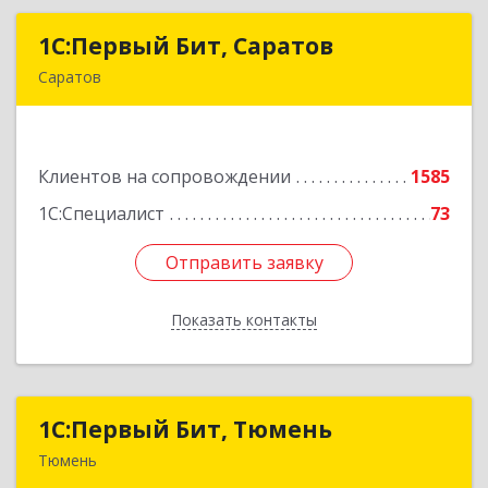
1С:Первый Бит, Саратов
1С:Первый Бит, Саратов
Саратов
410005, Саратовская обл, Саратов г,
Астраханская ул, дом № 87, корпус 50
Клиентов на сопровождении
1585
Подробнее
1С:Специалист
73
Отправить заявку
Отправить заявку
Показать контакты
Назад
1С:Первый Бит, Тюмень
1С:Первый Бит, Тюмень
Тюмень
625000, Тюменская обл, Тюмень г, Республики