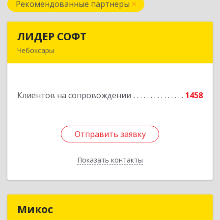
Рекомендованные партнеры
ЛИДЕР СОФТ
ЛИДЕР СОФТ
Чебоксары
428018, Чувашская Республика - Чувашия,
Чебоксары г, Московский пр-кт, дом № 17,
строение 1
Клиентов на сопровождении
1458
Подробнее
Отправить заявку
Отправить заявку
Показать контакты
Назад
Микос
Микос