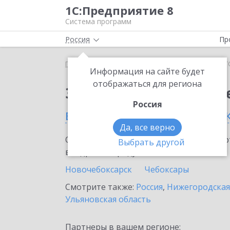
1С:Предприятие 8
Система программ
Россия
Пр
Главная
Тарифы ИТС
ИТС Строительство
ИТС
Информация на сайте будет
отображаться для региона
Заказать ИТС Строит
Россия
в Чувашской Республик
Да, все верно
Ознакомьтесь с информационными карт
Выбрать другой
внедрение продукта.
Новочебоксарск
Чебоксары
Смотрите также:
Россия
,
Нижегородская
Ульяновская область
Партнеры в вашем регионе: