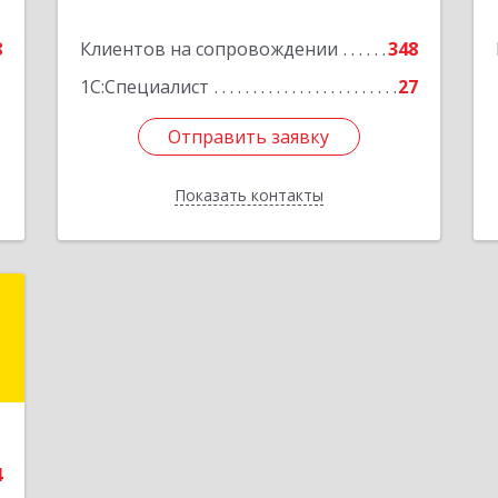
е
Подробнее
8
Клиентов на сопровождении
348
1С:Специалист
27
Отправить заявку
Отправить заявку
Показать контакты
Назад
а
а
-
,
,
1
4