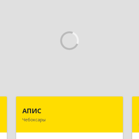
Т
АПИС
АПИС
Чебоксары
-
428001, Чувашская Республика -
й
Чувашия, Чебоксары г, Максима
1
Горького пр-кт, дом № 10, пом.9