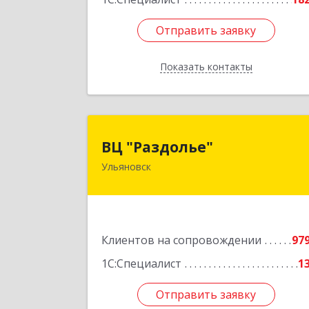
Отправить заявку
Отправить заявку
Показать контакты
Назад
ВЦ "Раздолье
ВЦ "Раздолье"
Ульяновск
432001, Ульяновская обл, Ульяновск г
Марата ул, дом № 13, оф.
Подробне
Клиентов на сопровождении
97
1С:Специалист
1
Отправить заявку
Отправить заявку