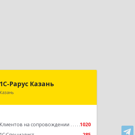
1С-Рарус Казань
1С-Рарус Казань
Казань
420088, Татарстан Респ, Казань г,
Победы пр-кт, дом № 159
Подробнее
Клиентов на сопровождении
1020
1С:Специалист
285