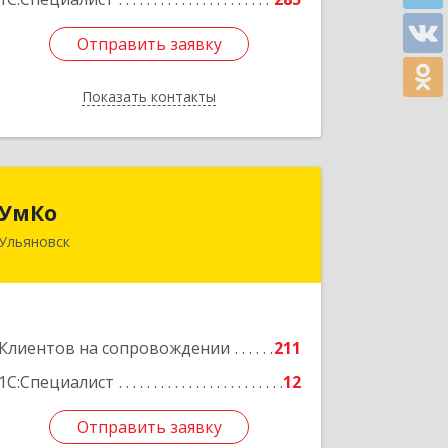
Отправить заявку
Отправить заявку
Показать контакты
Назад
УмКо
УмКо
Ульяновск
432027, Ульяновская обл, Ульяновск г,
Радищева ул, дом № 143, корпус 1
Подробнее
Клиентов на сопровождении
211
1С:Специалист
12
Отправить заявку
Отправить заявку