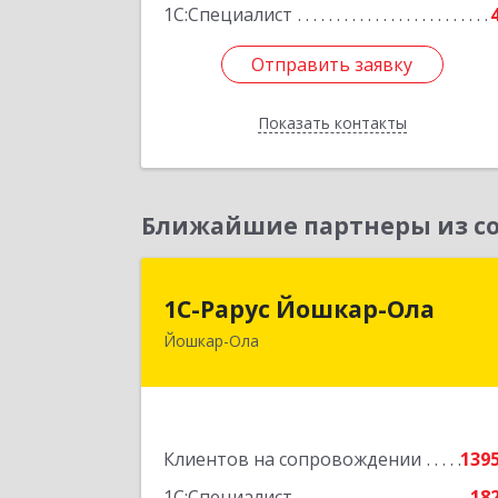
1С:Специалист
Подробне
Отправить заявку
Отправить заявку
Показать контакты
Назад
Ближайшие партнеры из со
1С-Рарус Йошкар-Ол
1С-Рарус Йошкар-Ола
Йошкар-Ола
424004, Марий Эл Респ, Йошкар-Ола г
Волкова ул, дом № 6
Подробне
Клиентов на сопровождении
139
1С:Специалист
18