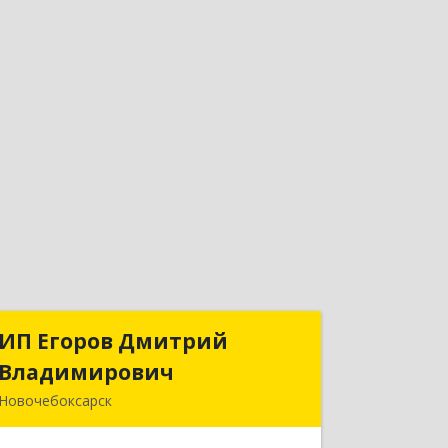
ИП Егоров Дмитрий
ИП Егоров Дмитрий
Владимирович
Владимирович
Новочебоксарск
429950, Чувашская Республика -
Чувашия, Новочебоксарск г,