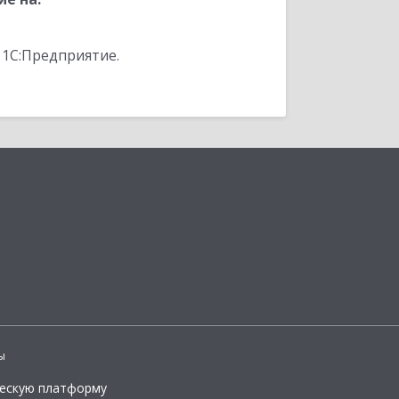
 1С:Предприятие.
ы
ческую платформу