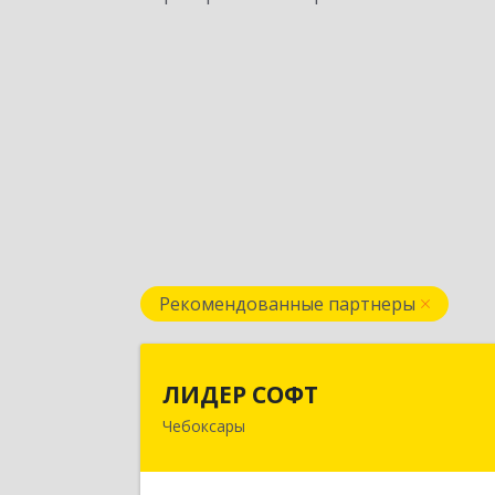
Рекомендованные партнеры
ЛИДЕР СОФ
ЛИДЕР СОФТ
Чебоксары
428018, Чувашская Республика 
Чувашия, Чебоксары г, Московски
пр-кт, дом № 17, строение 