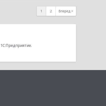
1
2
Вперед
>
 1С:Предприятие.