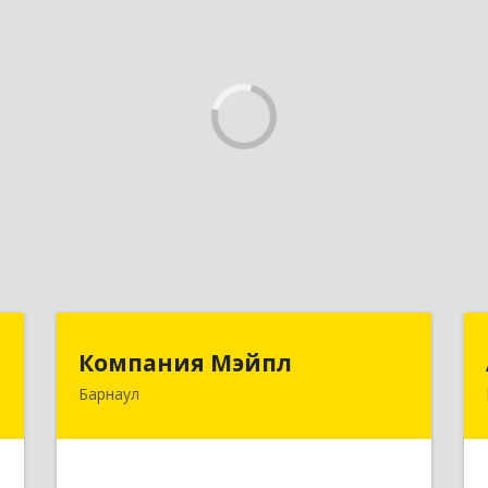
г
Компания Мэйпл
Компания Мэйпл
Барнаул
,
656038, Алтайский край, Барнаул г,
5
Комсомольский пр-кт, дом № 112
е
Подробнее