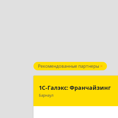
Рекомендованные партнеры
1С-Галэкс: Франчайзин
1С-Галэкс: Франчайзинг
Барнаул
656015, Алтайский край, Барнаул г
Деповская ул, дом № 7, каб.А-10
Подробне