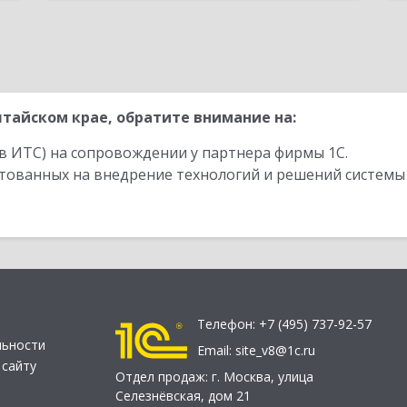
тайском крае, обратите внимание на:
в ИТС) на сопровождении у партнера фирмы 1С.
стованных на внедрение технологий и решений системы
Телефон:
+7 (495) 737-92-57
льности
Email:
site_v8@1c.ru
 сайту
Отдел продаж:
г. Москва
,
улица
Селезнёвская, дом 21