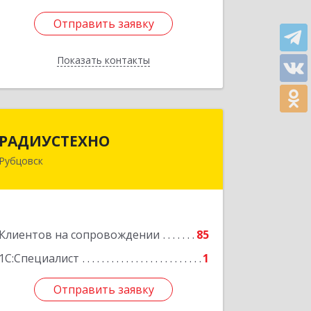
Отправить заявку
Отправить заявку
Показать контакты
Назад
РАДИУСТЕХНО
РАДИУСТЕХНО
Рубцовск
658225, Алтайский край, Рубцовск г,
Ленина пр-кт, дом № 206, оф.427
Подробнее
Клиентов на сопровождении
85
1С:Специалист
1
Отправить заявку
Отправить заявку