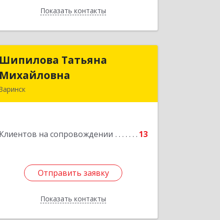
Показать контакты
Назад
Шипилова Татьяна
Шипилова Татьяна
Михайловна
Михайловна
Заринск
Подробнее
Клиентов на сопровождении
13
Отправить заявку
Отправить заявку
Показать контакты
Назад