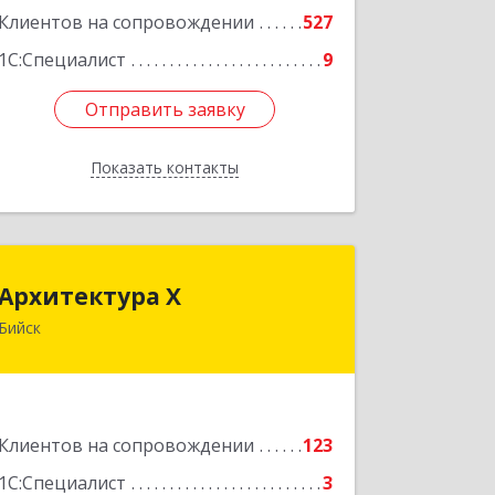
Клиентов на сопровождении
527
1С:Специалист
9
Отправить заявку
Отправить заявку
Показать контакты
Назад
Архитектура Х
Архитектура Х
Бийск
659300, Алтайский край, Бийск г,
Турусова ул, дом № 3
Подробнее
Клиентов на сопровождении
123
1С:Специалист
3