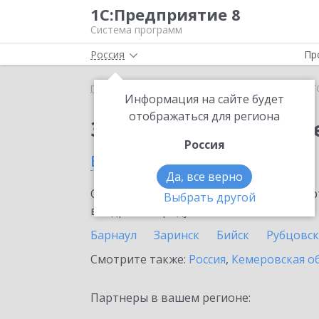
1С:Предприятие 8
Система программ
Россия
Пр
Главная
Тарифы ИТС
ИТС Строительство
ИТС
Информация на сайте будет
отображаться для региона
Заказать ИТС Строит
Россия
в Алтайском крае
Да, все верно
Ознакомьтесь с информационными карт
Выбрать другой
внедрение продукта.
Барнаул
Заринск
Бийск
Рубцовск
Смотрите также:
Россия
,
Кемеровская о
Партнеры в вашем регионе: