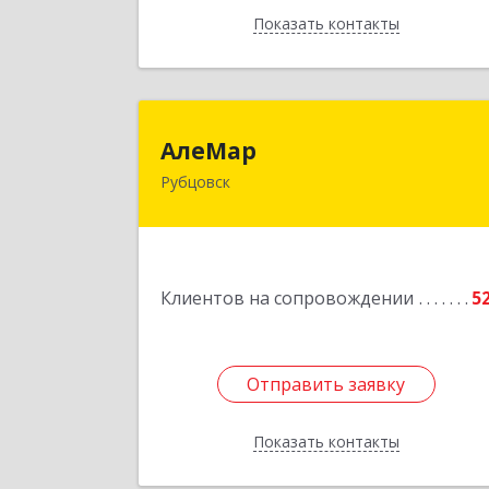
Показать контакты
Назад
АлеМа
АлеМар
Рубцовск
658210, Алтайский край, Рубцовск г
Комсомольская ул, дом № 8
Подробне
Клиентов на сопровождении
5
Отправить заявку
Отправить заявку
Показать контакты
Назад